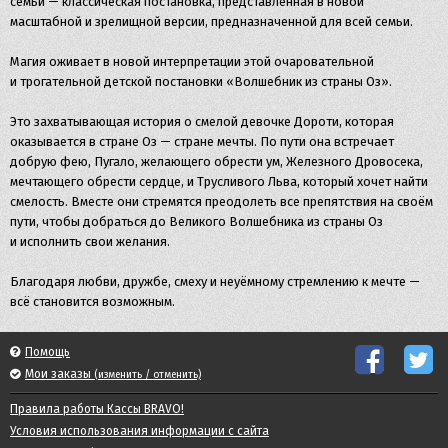
семьи — классическая постановка, представленная в новой
масштабной и зрелищной версии, предназначенной для всей семьи.
Магия оживает в новой интерпретации этой очаровательной
и трогательной детской постановки «Волшебник из страны Оз».
Это захватывающая история о смелой девочке Дороти, которая
оказывается в стране Оз — стране мечты. По пути она встречает
добрую фею, Пугало, желающего обрести ум, Железного Дровосека,
мечтающего обрести сердце, и Трусливого Льва, который хочет найти
смелость. Вместе они стремятся преодолеть все препятствия на своём
пути, чтобы добраться до Великого Волшебника из страны Оз
и исполнить свои желания.
Благодаря любви, дружбе, смеху и неуёмному стремлению к мечте —
всё становится возможным.
Помощь
Мои заказы
(изменить / отменить)
Правила работы Кассы BRAVO!
Условия использования информации с сайта