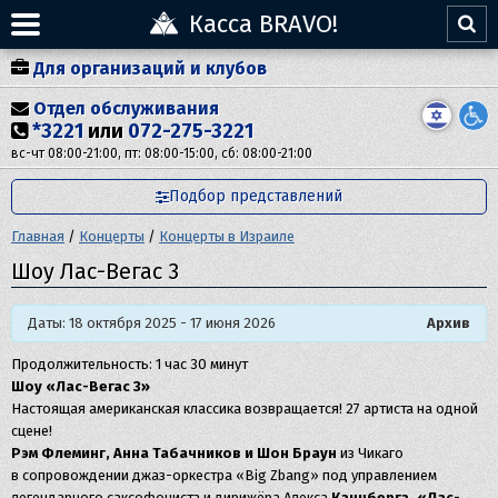
Касса BRAVO!
Для организаций и клубов
Отдел обслуживания
*3221
или
072-275-3221
вс-чт 08:00-21:00, пт: 08:00-15:00, сб: 08:00-21:00
Подбор представлений
Главная
/
Концерты
/
Концерты в Израиле
Шоу Лас-Вегас 3
Даты: 18 октября 2025 - 17 июня 2026
Архив
Продолжительность: 1 час 30 минут
Шоу «Лас-Вегас 3»
Настоящая американская классика возвращается! 27 артиста на одной
сцене!
Рэм Флеминг, Анна Табачников и Шон Браун
из Чикаго
в сопровождении джаз-оркестра «Big Zbang» под управлением
легендарного саксофониста и дирижёра Алекса
Канцберга. «Лас-