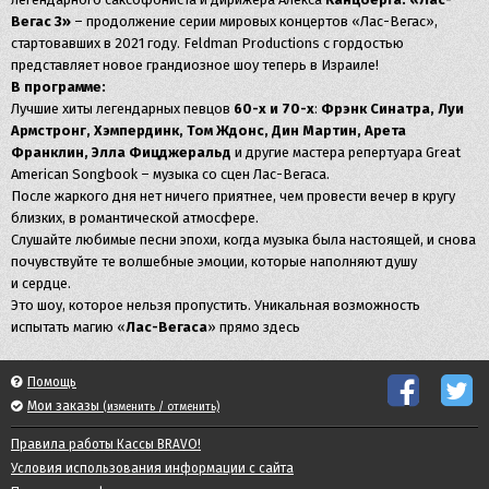
Вегас 3»
– продолжение серии мировых концертов «Лас-Вегас»,
стартовавших в 2021 году. Feldman Productions с гордостью
представляет новое грандиозное шоу теперь в Израиле!
В программе:
Лучшие хиты легендарных певцов
60-х и 70-х
:
Фрэнк Синатра, Луи
Армстронг, Хэмпердинк, Том Ждонс, Дин Мартин, Арета
Франклин, Элла Фицджеральд
и другие мастера репертуара Great
American Songbook – музыка со сцен Лас-Вегаса.
После жаркого дня нет ничего приятнее, чем провести вечер в кругу
близких, в романтической атмосфере.
Слушайте любимые песни эпохи, когда музыка была настоящей, и снова
почувствуйте те волшебные эмоции, которые наполняют душу
и сердце.
Это шоу, которое нельзя пропустить. Уникальная возможность
испытать магию «
Лас-Вегаса
» прямо здесь
Помощь
Мои заказы
(изменить / отменить)
Правила работы Кассы BRAVO!
Условия использования информации с сайта