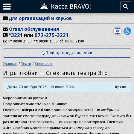
Касса BRAVO!
Для организаций и клубов
Отдел обслуживания
*3221
или
072-275-3221
вс-чт 08:00-21:00, пт: 08:00-15:00, сб: 08:00-21:00
Подбор представлений
Главная
/
Театр
/
Спектакли
Игры любви — Спектакль театра Это
Даты: 20 ноября 2025 - 10 июля 2026
Архив
Мероприятие на русском
Продолжительность: 1 час 30 минут
Спектакль
«Игры любви»
полон неожиданностей. Ни актёры, ни
зрители не смогут предугадать каким он будет в этот вечер. Сколько бы
раз не играли этот спектакль — он никогда не повторится. Спектакль
«Игры любви» может превращаться из комедии в трагедию
и наоборот. В нём много живой музыки и песен. Форму спектакля