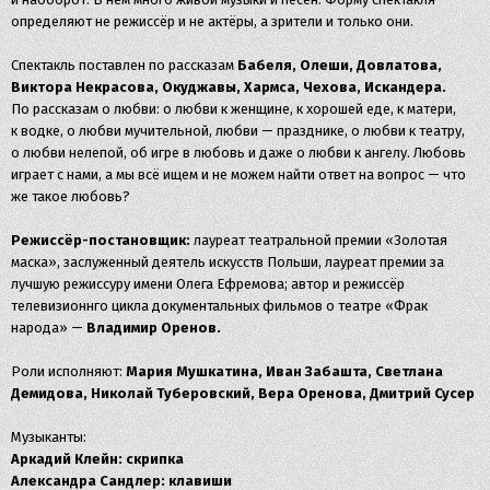
определяют не режиссёр и не актёры, а зрители и только они.
Спектакль поставлен по рассказам
Бабеля, Олеши, Довлатова,
Виктора Некрасова, Окуджавы, Хармса, Чехова, Искандера.
По рассказам о любви: о любви к женщине, к хорошей еде, к матери,
к водке, о любви мучительной, любви — празднике, о любви к театру,
о любви нелепой, об игре в любовь и даже о любви к ангелу. Любовь
играет с нами, а мы всё ищем и не можем найти ответ на вопрос — что
же такое любовь?
Режиссёр-постановщик:
лауреат театральной премии «Золотая
маска», заслуженный деятель искусств Польши, лауреат премии за
лучшую режиссуру имени Олега Ефремова; автор и режиссёр
телевизионнго цикла документальных фильмов о театре «Фрак
народа» —
Владимир Оренов.
Роли исполняют:
Мария Мушкатина, Иван Забашта, Светлана
Демидова, Николай Туберовский, Вера Оренова, Дмитрий Сусер
Музыканты:
Аркадий Клейн: скрипка
Александра Сандлер: клавиши