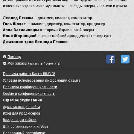
известные израильские музыканты — звёзды оперы, классики и джаза
Леонид Пташка
– джазмен, пианист, композитор
Гиль Шохат
— пианист, дирижёр, композитор, продюсер
Алла Василивицкая
— прима Израильской оперы
Илья Жорницкий
— известнейший аккордеонист — виртуоз
Джазовое трио Леонида Пташки
Помощь
Мои заказы
(изменить / отменить)
Правила работы Кассы BRAVO!
Условия использования информации с сайта
Политика конфиденциальности
Cookie и конфиденциальность
Отдел обслуживания
Администрация сайта
Вход для продюсеров
Владельцам сайтов
Для организаций и клубов
Подарочный сертификат