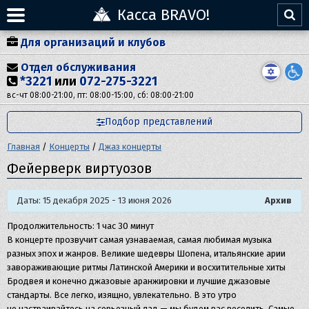
Касса BRAVO!
Для организаций и клубов
Отдел обслуживания
*3221
или
072-275-3221
вс-чт 08:00-21:00, пт: 08:00-15:00, сб: 08:00-21:00
Подбор представлений
Главная
/
Концерты
/
Джаз концерты
Фейерверк виртуозов
Даты: 15 декабря 2025 - 13 июня 2026
Архив
Продолжительность: 1 час 30 минут
В концерте прозвучит самая узнаваемая, самая любимая музыка
разных эпох и жанров. Великие шедевры Шопена, итальянские арии
завораживающие ритмы Латинской Америки и восхитительные хиты
Бродвея и конечно джазовые аранжировки и лучшие джазовые
стандарты. Все легко, изящно, увлекательно. В это утро
не настраивайтесь на серьезный лад — мы будем вас веселить. Самые