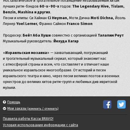
Ностальгическое и трогательное посвящение незабываемым хитам
лучших ритм-бэндов
60-х–90-х
годов:
The Legendary Hive, Tislam,
Benzin, Mashina и других
.
Песни и клипы: Си Хайман
Ci Heyman,
Моти Дична
Moti Dichna,
Йоэль
Лернер
Yoel Lerner,
Франко Саймон
Franco Simon
Продюсер:
Бейт Аба Хуши
совместно с организацией
Талалим Реут
Музыкальный руководитель:
Йехуда Хагар
«
Израильская мозаика
» — захватывающий, погружающий
и трогательный музыкальный сериал, который знакомит нас
с атмосферой страны и всем, что составляет и отличает наше
уникальное израильское многообразие. От историй и песен
израильского театра и кино, через песни великих поэтов и военных
оркестров до великих хитов ритм-групп и любимых див ивритской
музыки.
Помощь
Мои заказы
(изменить / отменить)
Правила работы Кассы BRAVO!
Условия использования информации с сайта