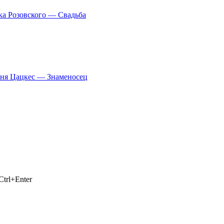
ка Розовского — Свадьба
ня Цацкес — Знаменосец
trl+Enter