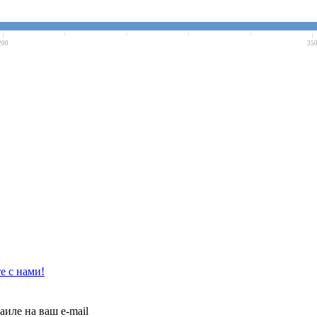
200
35
е с нами!
иле на ваш e-mail