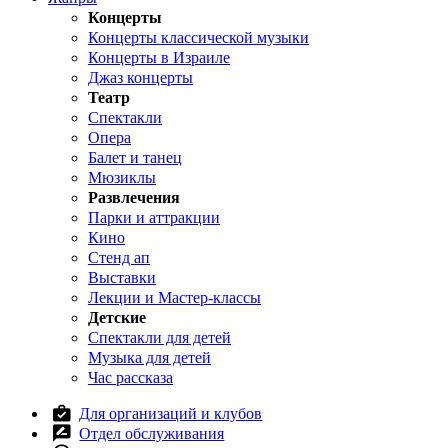
Концерты
Концерты классической музыки
Концерты в Израиле
Джаз концерты
Театр
Спектакли
Опера
Балет и танец
Мюзиклы
Развлечения
Парки и аттракции
Кино
Стенд ап
Выставки
Лекции и Мастер-классы
Детские
Спектакли для детей
Музыка для детей
Час рассказа
Для организаций и клубов
Отдел обслуживания