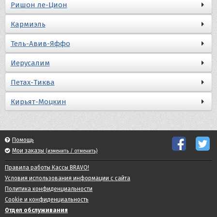
Ришон ле-Цион
Кармиэль
Тель-Авив-Яффо
Иерусалим
Петах-Тиква
Кирьят-Моцкин
Помощь
Мои заказы
(изменить / отменить)
Правила работы Кассы BRAVO!
Условия использования информации с сайта
Политика конфиденциальности
Cookie и конфиденциальность
Отдел обслуживания