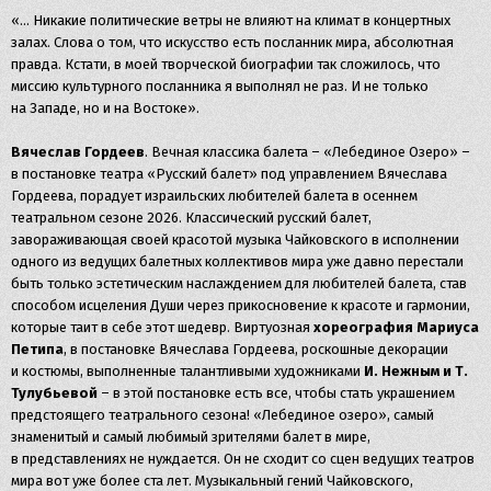
«… Никакие политические ветры не влияют на климат в концертных
залах. Слова о том, что искусство есть посланник мира, абсолютная
правда. Кстати, в моей творческой биографии так сложилось, что
миссию культурного посланника я выполнял не раз. И не только
на Западе, но и на Востоке».
Вячеслав Гордеев
. Вечная классика балета – «Лебединое Озеро» –
в постановке театра «Русский балет» под управлением Вячеслава
Гордеева, порадует израильских любителей балета в осеннем
театральном сезоне 2026. Классический русский балет,
завораживающая своей красотой музыка Чайковского в исполнении
одного из ведущих балетных коллективов мира уже давно перестали
быть только эстетическим наслаждением для любителей балета, став
способом исцеления Души через прикосновение к красоте и гармонии,
которые таит в себе этот шедевр. Виртуозная
хореография Мариуса
Петипа
, в постановке Вячеслава Гордеева, роскошные декорации
и костюмы, выполненные талантливыми художниками
И. Нежным и Т.
Тулубьевой
– в этой постановке есть все, чтобы стать украшением
предстоящего театрального сезона! «Лебединое озеро», самый
знаменитый и самый любимый зрителями балет в мире,
в представлениях не нуждается. Он не сходит со сцен ведущих театров
мира вот уже более ста лет. Музыкальный гений Чайковского,