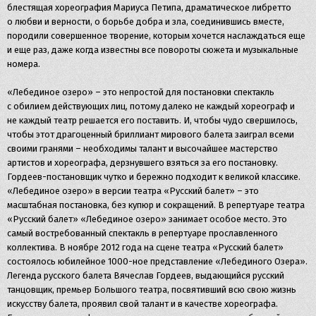
блестящая хореография Мариуса Петипа, драматическое либретто
о любви и верности, о борьбе добра и зла, соединившись вместе,
породили совершенное творение, которым хочется наслаждаться еще
и еще раз, даже когда известны все повороты сюжета и музыкальные
номера.
«Лебединое озеро» – это непростой для постановки спектакль
с обилием действующих лиц, потому далеко не каждый хореограф и
не каждый театр решается его поставить. И, чтобы чудо свершилось,
чтобы этот драгоценный бриллиант мирового балета заиграл всеми
своими гранями – необходимы талант и высочайшее мастерство
артистов и хореографа, дерзнувшего взяться за его постановку.
Гордеев-постановщик чутко и бережно подходит к великой классике.
«Лебединое озеро» в версии театра «Русский балет» – это
масштабная постановка, без купюр и сокращений. В репертуаре театра
«Русский балет» «Лебединое озеро» занимает особое место. Это
самый востребованный спектакль в репертуаре прославленного
коллектива. В ноябре 2012 года на сцене театра «Русский балет»
состоялось юбилейное 1000-ное представление «Лебединого Озера».
Легенда русского балета Вячеслав Гордеев, выдающийся русский
танцовщик, премьер Большого театра, посвятивший всю свою жизнь
искусству балета, проявил свой талант и в качестве хореографа.