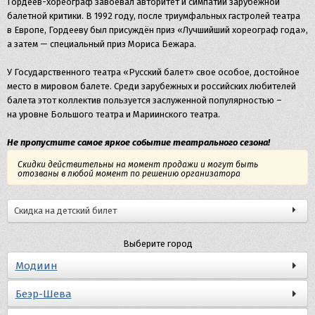
Гордеев-хореограф завоевал авторитет и симпатии зарубежной
балетной критики. В 1992 году, после триумфальных гастролей театра
в Европе, Гордееву был присуждён приз «Лучшийший хореограф года»,
а затем — специальный приз Мориса Бежара.
У Государственного театра «Русский балет» свое особое, достойное
место в мировом балете. Среди зарубежных и российских любителей
балета этот коллектив пользуется заслуженной популярностью –
на уровне Большого театра и Мариинского театра.
Не пропустите самое яркое событие театрального сезона!
Скидки действительны на момент продажи и могут быть
отозваны в любой момент по решению организатора
Скидка на детский билет
Выберите город
Модиин
Беэр-Шева