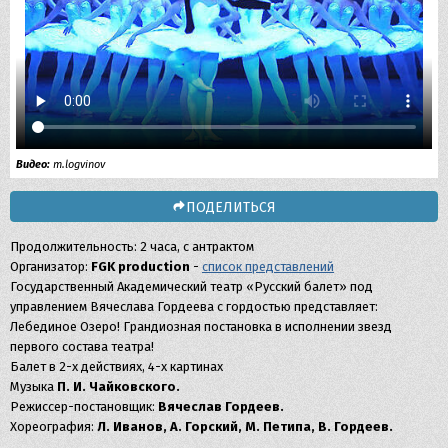
Видео:
m.logvinov
ПОДЕЛИТЬСЯ
Продолжительность: 2 часа, с антрактом
Организатор:
FGK production
-
список представлений
Государственный Академический театр «Русский балет» под
управлением Вячеслава Гордеева с гордостью представляет:
Лебединое Озеро! Грандиозная постановка в исполнении звезд
первого состава театра!
Балет в 2-х действиях, 4-х картинах
Музыка
П. И. Чайковского.
Режиссер-постановщик:
Вячеслав Гордеев.
Хореография:
Л. Иванов, А. Горский, М. Петипа, В. Гордеев.