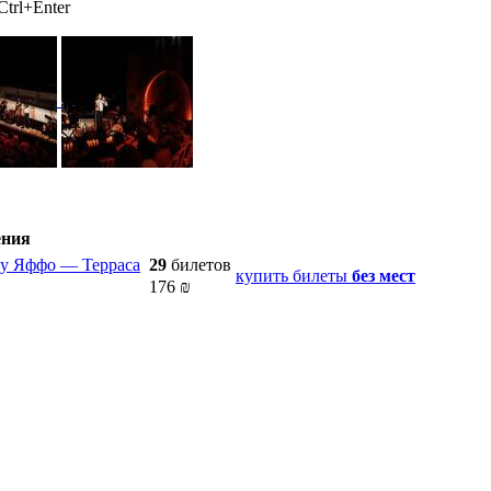
trl+Enter
ения
ту Яффо — Терраса
29
билетов
купить билеты
без мест
176
₪