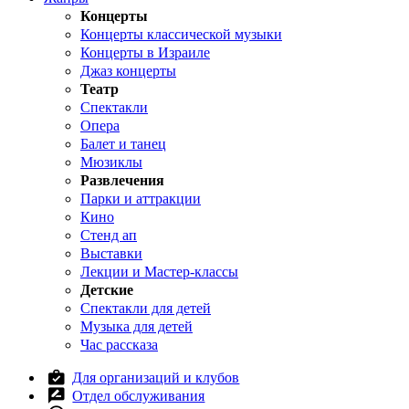
Концерты
Концерты классической музыки
Концерты в Израиле
Джаз концерты
Театр
Спектакли
Опера
Балет и танец
Мюзиклы
Развлечения
Парки и аттракции
Кино
Стенд ап
Выставки
Лекции и Мастер-классы
Детские
Спектакли для детей
Музыка для детей
Час рассказа
Для организаций и клубов
Отдел обслуживания