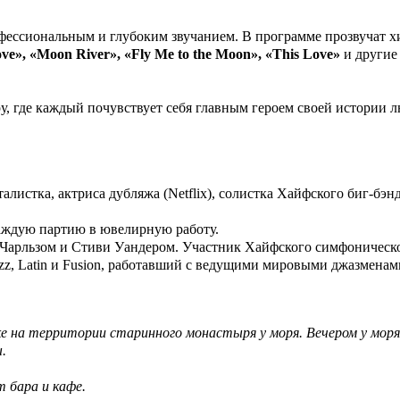
фессиональным и глубоким звучанием. В программе прозвучат хи
ve», «Moon River», «Fly Me to the Moon», «This Love»
и другие 
у, где каждый почувствует себя главным героем своей истории 
листка, актриса дубляжа (Netflix), солистка Хайфского биг-бэн
аждую партию в ювелирную работу.
 Чарльзом и Стиви Уандером. Участник Хайфского симфоническо
zz, Latin и Fusion, работавший с ведущими мировыми джазменам
 на территории старинного монастыря у моря. Вечером у моря
.
 бара и кафе.