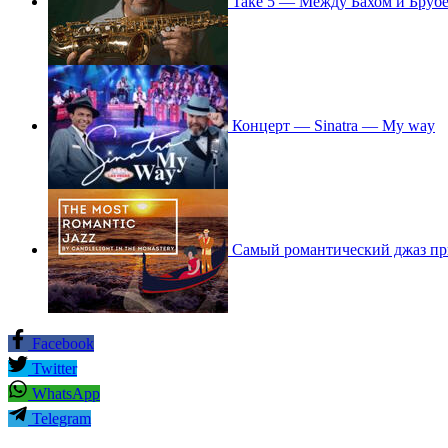
Take 5 — Между Бахом и Бруб
Концерт — Sinatra — My way
Самый романтический джаз пр
Facebook
Twitter
WhatsApp
Telegram