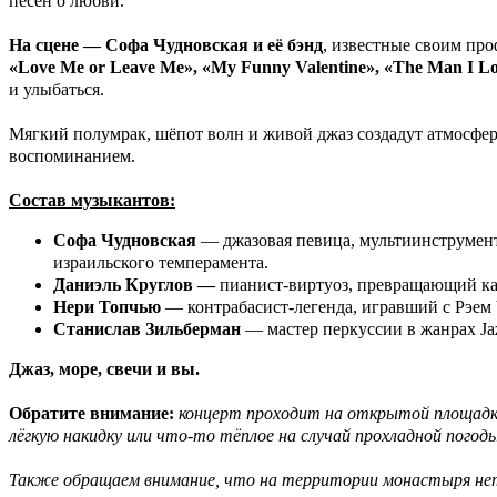
песен о любви.
На сцене — Софа Чудновская и её бэнд
, известные своим про
«Love Me or Leave Me», «My Funny Valentine», «The Man I Lo
и улыбаться.
Мягкий полумрак, шёпот волн и живой джаз создадут атмосфер
воспоминанием.
Состав музыкантов:
Софа Чудновская
— джазовая певица, мультиинструмента
израильского темперамента.
Даниэль Круглов —
пианист-виртуоз, превращающий к
Нери Топчью
— контрабасист-легенда, игравший с Рэем
Станислав Зильберман
— мастер перкуссии в жанрах Ja
Джаз, море, свечи и вы.
Обратите внимание:
концерт проходит на открытой площадке
лёгкую накидку или что-то тёплое на случай прохладной погоды
Также обращаем внимание, что на территории монастыря нет