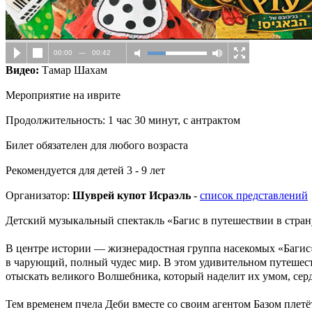
00:00
—
00:42
Видео:
Тамар Шахам
Мероприятие на иврите
Продолжительность: 1 час 30 минут, с антрактом
Билет обязателен для любого возраста
Рекомендуется для детей 3 - 9 лет
Организатор:
Шуврей купот Исраэль
-
список представлений
Детский музыкальный спектакль «Багис в путешествии в стра
В центре истории — жизнерадостная группа насекомых «Багис»
в чарующий, полный чудес мир. В этом удивительном путешест
отыскать великого Волшебника, который наделит их умом, сер
Тем временем пчела Деби вместе со своим агентом Базом плетёт