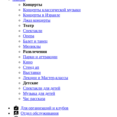
Концерты
Концерты классической музыки
Концерты в Израиле
Джаз концерты
Театр
Спектакли
Опера
Балет и танец
Мюзиклы
Развлечения
Парки и аттракции
Кино
Стенд ап
Выставки
Лекции и Мастер-классы
Детские
Спектакли для детей
Музыка для детей
Час рассказа
Для организаций и клубов
Отдел обслуживания