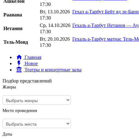
Ашкелон
17:30
Вт, 13.10.2026
Гехал а-Тарбут Бейт яд ле-Ба
Раанана
17:30
Ср, 14.10.2026
Гехаль а-Тарбут Нетания — А
Нетания
17:30
Вт, 20.10.2026
Гехаль а-Тарбут матнас Тель-
Тель-Монд
17:30
Главная
Новое
Театры и концертные залы
Подбор представлений
Жанры
Место проведения
Даты