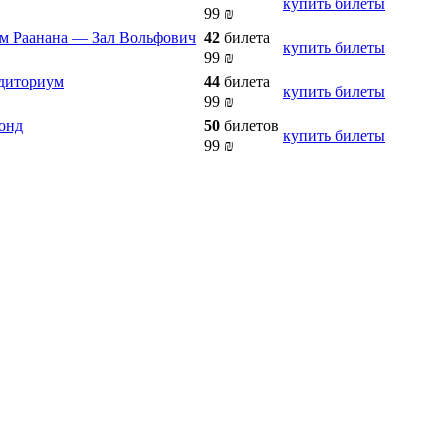
купить билеты
99
₪
ним Раанана — Зал Вольфович
42
билета
купить билеты
99
₪
удиториум
44
билета
купить билеты
99
₪
Монд
50
билетов
купить билеты
99
₪