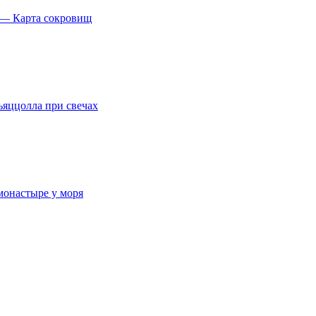
 — Карта сокровищ
ьяццолла при свечах
 монастыре у моря