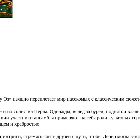
ну Оз» изящно переплетает мир насекомых с классическим сюже
 и их солистка Перла. Однажды, вслед за бурей, поднятой вла
вии участники ансамбля примеряют на себя роли культовых гер
дцем и храбростью.
 интриги, стремясь сбить друзей с пути, чтобы Деби смогла зан