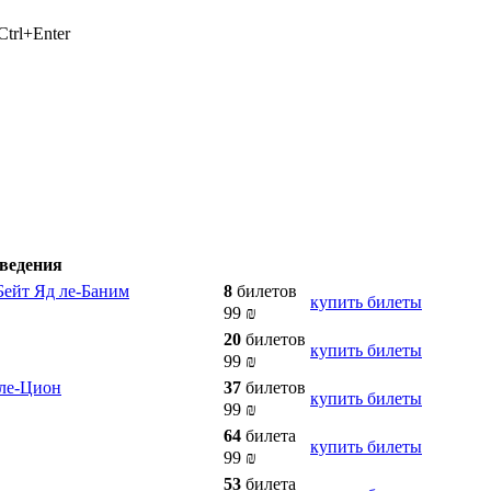
trl+Enter
ведения
Бейт Яд ле-Баним
8
билетов
купить билеты
99
₪
20
билетов
купить билеты
99
₪
 ле-Цион
37
билетов
купить билеты
99
₪
64
билета
купить билеты
99
₪
53
билета