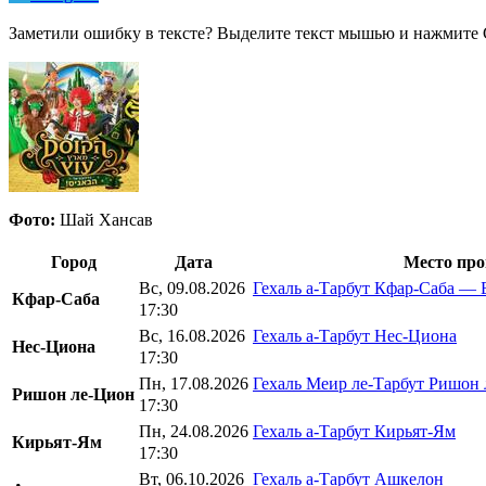
Заметили ошибку в тексте? Выделите текст мышью и нажмите C
Фото:
Шай Хансав
Город
Дата
Место про
Вс, 09.08.2026
Гехаль а-Тарбут Кфар-Саба — 
Кфар-Саба
17:30
Вс, 16.08.2026
Гехаль а-Тарбут Нес-Циона
Нес-Циона
17:30
Пн, 17.08.2026
Гехаль Меир ле-Тарбут Ришон
Ришон ле-Цион
17:30
Пн, 24.08.2026
Гехаль а-Тарбут Кирьят-Ям
Кирьят-Ям
17:30
Вт, 06.10.2026
Гехаль а-Тарбут Ашкелон