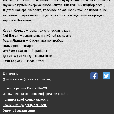
звучание музыки американского кантри. Тщательный подбор песен,
тщательная аранжировка, красивое вокальное и точное исполнение
заставляют слушателей почувствовать себя в одном из загородных
клубов в Нэшвилле.
Керен Коркус
— вокал, акустическая гитара
Гай Даган
— исполнение на губной гармошке
Рафи Ядидья
— бас-гитара, контрабас
Гиль Эрез
— гитары
Итай Абрамски
— барабаны
Дэвид Фридленд
— клавишные
Захи Герман
— ‎Pedal Steel
Помощь
Мои заказы
(изменить / отменить)
Правила работы Кассы BRAVO!
Условия использования информации с сайта
Политика конфиденциальности
Cookie и конфиденциальность
Отдел обслуживания