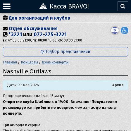
Касса BRAVO!
Для организаций и клубов
Отдел обслуживания
*3221
или
072-275-3221
вс-чт 08:00-21:00, пт: 08:00-15:00, сб: 08:00-21:00
Подбор представлений
Главная
/
Концерты
/
Джаз концерты
Nashville Outlaws
Даты: 22 мая 2026
Архив
Продолжительность: 1 час 15 минут
Открытие клуба Шаблюль в 19:00. Внимание! Покупателям
рекомендуется прибыть не позднее, чем за час до начала
концерта.
Три аккорда и сердце…
The Nashville Outlaws привносят на сцену аутентичное и впечатляющее