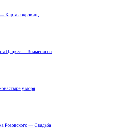
 — Карта сокровищ
ня Цацкес — Знаменосец
 монастыре у моря
ка Розовского — Свадьба