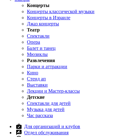
Концерты
Концерты классической музыки
Концерты в Израиле
Джаз концерты
Театр
Спектакли
Опера
Балет и танец
Мюзиклы
Развлечения
Парки и аттракции
Кино
Стенд ап
Выставки
Лекции и Мастер-классы
Детские
Спектакли для детей
Музыка для детей
Час рассказа
Для организаций и клубов
Отдел обслуживания