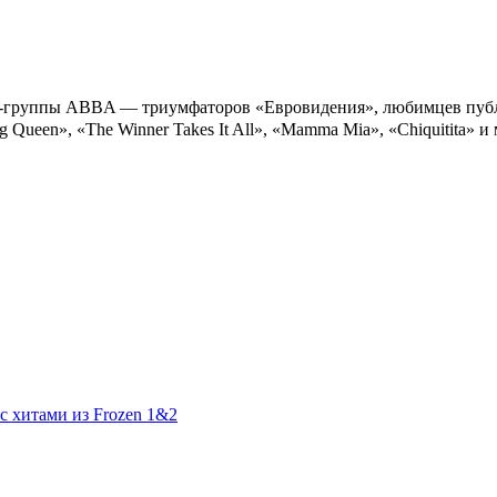
п-группы ABBA — триумфаторов «Евровидения», любимцев публи
Queen», «The Winner Takes It All», «Mamma Mia», «Chiquitita» 
с хитами из Frozen 1&2