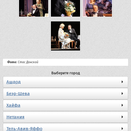
Фото:
Стас Донской
Выберите город
Ашдод
Беэр-Шева
Хайфа
Нетания
Тель-Авив-Яффо