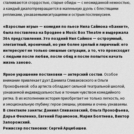
сталкиваются сгордостью, старые обиды — с неожиданной нежностью,
а каждый диалогпревращается в маленькую дуэль с блестящими
репликами, узнаваемымиситуациями и острым послевкусием.
«Взрослые игры» — комедия по пьесе Нила Саймона «Банкет»,
была поставлена на Бродвее в Music Box Theatre и выдержала
364 представления. Это поздний Нил Саймон — остроумный,
элегантный, ироничный, но уже более зрелый и лиричный: его
интересуют не только смешные ситуации, а то, что происходит
с людьми после любви, после обид и после попыток начать
жизнь заново.
Яркое украшение постановки — актерский состав
. Особое
внимание привлекает дуэт Даниила Спиваковского и Ольги
Прокофьевой: оба артиста обладают сильной театральной школой,
узнаваемой индивидуальностью и точным чувством комедийного
ритма. В их исполнении история приобретает не только легкость, но
и эмоциональную глубину: герои смешны, уязвимы и очень узнаваемы.
В спектакле заняты: Даниил Спиваковский, Ольга Прокофьева,
Дарья Фекленко, Евгений Парамонов, Мария Болтнева, Виктор
Запорожский.
Режиссер постановки: Сергей Арцибашев
.