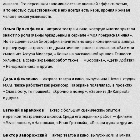
аншлаги. Его персонажи запоминаются не внешней эффектностью,
а точностью существования: в них всегда есть нерв, ирония и живая
человеческая уязвимость.
Ольга Прокофьева
- актриса театра и кино, которую многие зрители
знают по роли Жанны Аркадьевны в сериале «Моя прекрасная няня».
Но ее сценическая биография значительно шире комедийного амплуа:
в репертуаре актрисы есть драматические роли в спектаклях «Все мои
сыновья» Артура Миллера, «Кошка на раскаленной крыше» Теннесси
Уильямса, а среди экранных работ также — «Воровка», «Дети Арбата»,
«Ненормальная» и другие.
Дарья Фекленко
— актриса театра и кино, выпускница Школы-студии
МХАТ, также работает как режиссер. На экране появлялась в проектах
«Слава богу, ты пришел!», «Срочно в номер», «Звоните ДиКаприо!»
и других.
Евгений Парамонов
— актер с большим сценическим опытом
и крепкой театральной школой. Среди его экранных работ — фильмы
«Мышеловка», «На ножах», «Иван Грозный», «Лекари душ» и другие.
Виктор Запорожский
— актер театра и кино, выпускник ЛГИТМиКа,