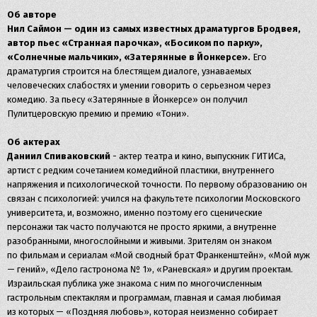
Об авторе
Нил Саймон — один из самых известных драматургов Бродвея,
автор пьес «Странная парочка», «Босиком по парку»,
«Солнечные мальчики», «Затерянные в Йонкерсе».
Его
драматургия строится на блестящем диалоге, узнаваемых
человеческих слабостях и умении говорить о серьезном через
комедию. За пьесу «Затерянные в Йонкерсе» он получил
Пулитцеровскую премию и премию «Тони».
Об актерах
Даниил Спиваковский
- актер театра и кино, выпускник ГИТИСа,
артист с редким сочетанием комедийной пластики, внутреннего
напряжения и психологической точности. По первому образованию он
связан с психологией: учился на факультете психологии Московского
университета, и, возможно, именно поэтому его сценические
персонажи так часто получаются не просто яркими, а внутренне
разобранными, многослойными и живыми. Зрителям он знаком
по фильмам и сериалам «Мой сводный брат Франкенштейн», «Мой муж
— гений», «Дело гастронома № 1», «Раневская» и другим проектам.
Израильская публика уже знакома с ним по многочисленным
гастрольным спектаклям и программам, главная и самая любимая
из которых — «Поздняя любовь», которая неизменно собирает