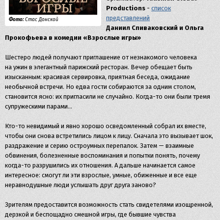
Productions
-
список
представлений
Фото:
Стас Донской
Даниил Спиваковский и Ольга
Прокофьева в комедии «Взрослые игры»
Шестеро людей получают приглашение от незнакомого человека
на ужин в элегантный парижский ресторан. Вечер обещает быть
изысканным: красивая сервировка, приятная беседа, ожидание
необычной встречи. Но едва гости собираются за одним столом,
становится ясно: их пригласили не случайно. Когда-то они были тремя
супружескими парами…
Кто-то невидимый и явно хорошо осведомленный собрал их вместе,
чтобы они снова встретились лицом к лицу. Сначала это вызывает шок,
раздражение и серию остроумных перепалок. Затем — взаимные
обвинения, болезненные воспоминания и попытки понять, почему
когда-то разрушились их отношения. А дальше начинается самое
интересное: смогут ли эти взрослые, умные, обиженные и все еще
неравнодушные люди услышать друг друга заново?
Зрителям предоставится возможность стать свидетелями изощренной,
дерзкой и беспощадно смешной игры, где бывшие чувства