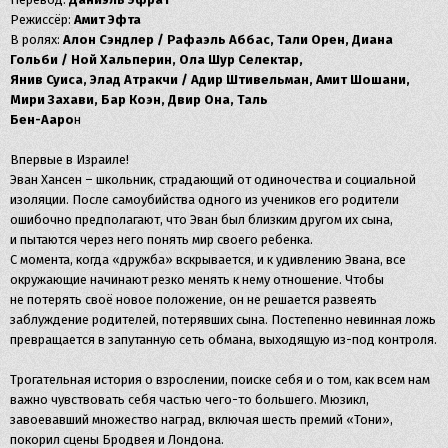
Режиссёр:
Амит Эфта
В ролях:
Алон Сэндлер / Рафаэль Аббас, Тали Орен, Диана
Гольби / Ной Хальперин, Ола Шур Селектар,
Янив Суиса, Элад Атракчи / Адир Штивельман, Амит Шошани,
Мири Захави, Бар Коэн, Двир Она, Таль
Бен-Ааро
н
Впервые в Израиле!
Эван Хансен – школьник, страдающий от одиночества и социальной
изоляции. После самоубийства одного из учеников его родители
ошибочно предполагают, что Эван был близким другом их сына,
и пытаются через него понять мир своего ребенка.
С момента, когда «дружба» вскрывается, и к удивлению Эвана, все
окружающие начинают резко менять к нему отношение. Чтобы
не потерять своё новое положение, он не решается развеять
заблуждение родителей, потерявших сына. Постепенно невинная ложь
превращается в запутанную сеть обмана, выходящую из-под контроля.
Трогательная история о взрослении, поиске себя и о том, как всем нам
важно чувствовать себя частью чего-то большего. Мюзикл,
завоевавший множество наград, включая шесть премий «Тони»,
покорил сцены Бродвея и Лондона.