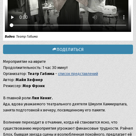
Видео:
Театр Габима
ПОДЕЛИТЬСЯ
Мероприятие на иврите
Продолжительность: 1 час 30 минут
Организатор:
Театр Габима
-
список представлений
Автор:
Майя Хефнер
Режиссер:
Мор Фрэнк
В главной роли
Лия Кениг.
Ада, вдова уважаемого театрального деятеля Шмуэля Хаммершлага,
занята подготовкой к вечеру, посвященному его памяти.
Волнение переходит в отчаяние, когда ей становится ясно, что
существованию мероприятия угрожают финансовые трудности. Рэйчел
Блох, бывшая звезда сцены и возлюбленная покойного, предлагает ей