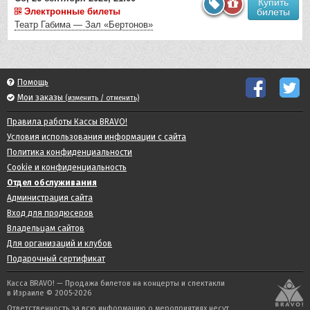
Купить
Электронные билеты
билеты
Театр Габима — Зал «Бертонов»
Помощь
Мои заказы
(изменить / отменить)
Правила работы Кассы BRAVO!
Условия использования информации с сайта
Политика конфиденциальности
Cookie и конфиденциальность
Отдел обслуживания
Администрация сайта
Вход для продюсеров
Владельцам сайтов
Для организаций и клубов
Подарочный сертификат
Касса BRAVO! — Продажа билетов на концерты и спектакли
в Израиле © 2005-2026
Ответственность за всю информацию о мероприятиях несут