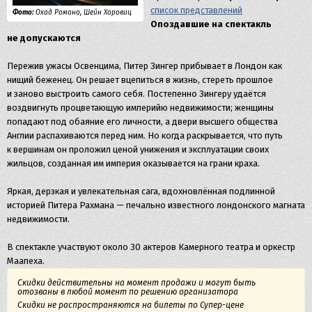
список представлений
Фото:
Охад Романо, Шейн Хоровиц
Опоздавшие на спектакль
не допускаются
Пережив ужасы Освенцима, Питер Зингер прибывает в Лондон как
нищий беженец. Он решает вцепиться в жизнь, стереть прошлое
и заново выстроить самого себя. Постепенно Зингеру удаётся
воздвигнуть процветающую империйю недвижимости; женщины
попадают под обаяние его личности, а двери высшего общества
Англии распахиваются перед ним. Но когда раскрывается, что путь
к вершинам он проложил ценой унижения и эксплуатации своих
жильцов, созданная им империя оказывается на грани краха.
Яркая, дерзкая и увлекательная сага, вдохновлённая подлинной
историей Питера Рахмана — печально известного лондонского магната
недвижимости.
В спектакле участвуют около 30 актеров Камерного театра и оркестр
Маапеха.
Скидки действительны на момент продажи и могут быть
отозваны в любой момент по решению организатора
Скидки не распространяются на билеты по Супер-цене