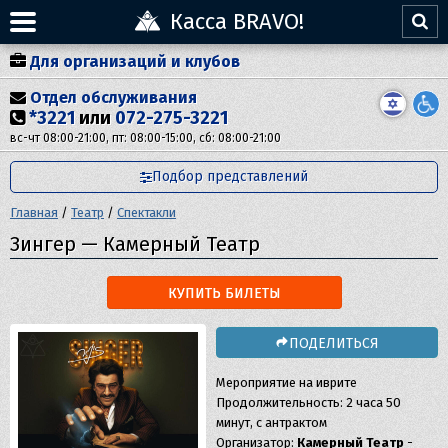
Касса BRAVO!
Для организаций и клубов
Отдел обслуживания
*3221
или
072-275-3221
вс-чт 08:00-21:00, пт: 08:00-15:00, сб: 08:00-21:00
Подбор представлений
Главная
/
Театр
/
Спектакли
Зингер — Камерный Театр
КУПИТЬ БИЛЕТЫ
ПОДЕЛИТЬСЯ
Мероприятие на иврите
Продолжительность: 2 часа 50
минут, с антрактом
Организатор:
Камерный Театр
-