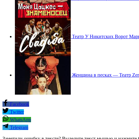
Театр У Никитских Ворот Мар
Женщина в песках — Театр Ze
Facebook
Twitter
WhatsApp
Telegram
Заметили ошибку в тексте? Выделите текст мышью и нажмите C