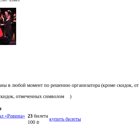
аны в любой момент по решению организатора (кроме скидок, 
 скидок, отмеченных символом
)
я
ал «Ровина»
23
билета
купить билеты
100
₪