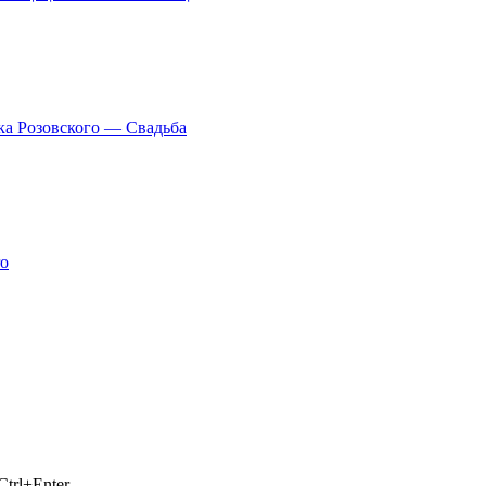
ка Розовского — Свадьба
ro
trl+Enter