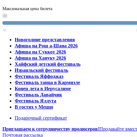
Максимальная цена билета
50
50
Новогодние представления
Афиша на Рош а-Шана 2026
Афиша на Суккот 2026
Афиша на Хануку 2026
Хайфский детский фестиваль
Израильский фестиваль
Фестиваль Яффоджаз
Фестиваль танца в Кармиэле
Конец лета в Иерусалиме
Фестиваль Давайчик
Фестиваль Ялдута
В гостях у Меццо
Подарочный сертификат
Приглашаем к сотрудничеству продюсеров!
Продавайте вмест
Почтовая рассылка