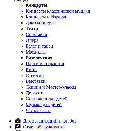
Концерты
Концерты классической музыки
Концерты в Израиле
Джаз концерты
Театр
Спектакли
Опера
Балет и танец
Мюзиклы
Развлечения
Парки и аттракции
Кино
Стенд ап
Выставки
Лекции и Мастер-классы
Детские
Спектакли для детей
Музыка для детей
Час рассказа
Для организаций и клубов
Отдел обслуживания