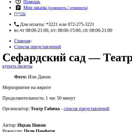
Помощь
Мои заказы
(изменить / отменить)
עברית
Для оплаты:
*3221
или
072-275-3221
вс-чт 08:00-21:00, пт: 08:00-15:00, сб: 08:00-21:00
Главная
›
Список представлений
Сефардский сад — Теат
купить билеты
Фото:
Или Данон
Мероприятие на иврите
Продолжительность: 1 час 50 минут
Организатор:
Театр Габима
-
список представлений
Автор:
Ицхак Навон
Режиссер:
Цеди Царфати