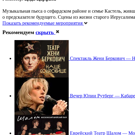
Музыкальная пьеса о сефардском районе и семье Кастель, живш
о предсказателе будущего. Сцены из жизни старого Иерусалим
Показать рекомендуемые мероприятия
Рекомендуем
скрыть
Спектакль Жени Беркович — 
Вечер Юлии Рутберг — Кабаре
Еврейский Театр Шалом — Мо