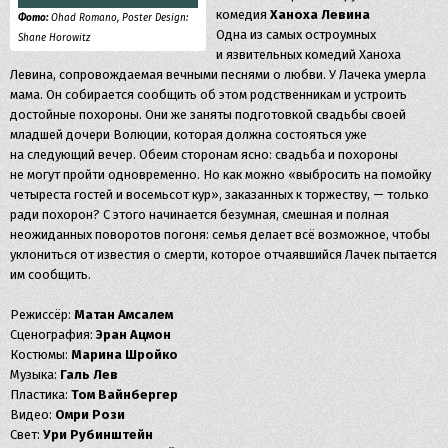
комедия
Ханоха Левина
Фото:
Ohad Romano, Poster Design:
Одна из самых остроумных
Shane Horowitz
и язвительных комедий Ханоха
Левина, сопровождаемая вечными песнями о любви. У Лачека умерла
мама. Он собирается сообщить об этом родственникам и устроить
достойные похороны. Они же заняты подготовкой свадьбы своей
младшей дочери Волюции, которая должна состояться уже
на следующий вечер. Обеим сторонам ясно: свадьба и похороны
не могут пройти одновременно. Но как можно «выбросить на помойку
четыреста гостей и восемьсот кур», заказанных к торжеству, — только
ради похорон? С этого начинается безумная, смешная и полная
неожиданных поворотов погоня: семья делает всё возможное, чтобы
уклониться от известия о смерти, которое отчаявшийся Лачек пытается
им сообщить.
Режиссёр:
Матан Амсалем
Сценография:
Эран Ацмон
Костюмы:
Марина Шройко
Музыка:
Галь Лев
Пластика:
Том Вайнбергер
Видео:
Омри Рози
Свет:
Ури Рубинштейн