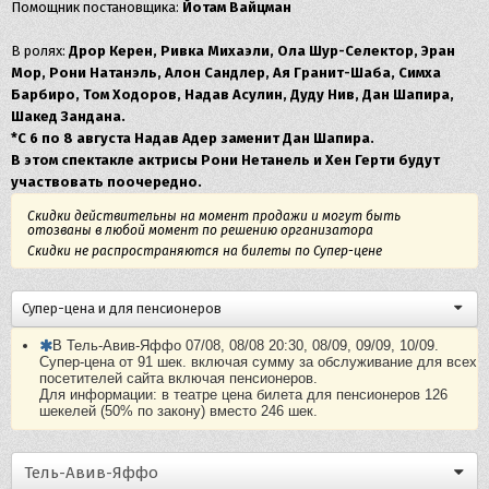
Помощник постановщика:
Йотам Вайцман
В ролях:
Дрор Керен, Ривка Михаэли, Ола Шур-Селектор, Эран
Мор, Рони Натанэль, Алон Сандлер, Ая Гранит-Шаба, Симха
Барбиро, Том Ходоров, Надав Асулин, Дуду Нив, Дан Шапира,
Шакед Зандана.
*С 6 по 8 августа Надав Адер заменит Дан Шапира.
В этом спектакле актрисы Рони Нетанель и Хен Герти будут
участвовать поочередно.
Скидки действительны на момент продажи и могут быть
отозваны в любой момент по решению организатора
Скидки не распространяются на билеты по Супер-цене
Супер-цена и для пенсионеров
В Тель-Авив-Яффо 07/08, 08/08 20:30, 08/09, 09/09, 10/09.
Супер-цена от 91 шек. включая сумму за обслуживание для всех
посетителей сайта включая пенсионеров.
Для информации: в театре цена билета для пенсионеров 126
шекелей (50% по закону) вместо 246 шек.
Тель-Авив-Яффо