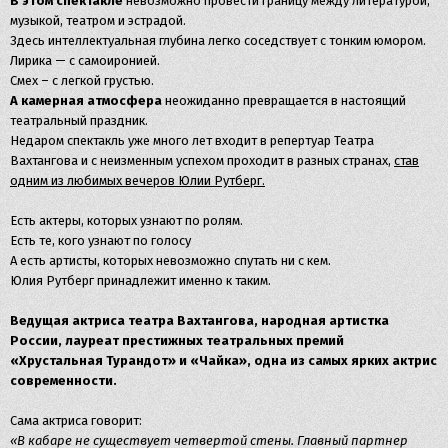
В этом спектакле
невозможно провести границу между литературой,
музыкой, театром и эстрадой.
Здесь интеллектуальная глубина легко соседствует с тонким юмором.
Лирика — с самоиронией.
Смех – с легкой грустью.
А камерная атмосфера
неожиданно превращается в настоящий
театральный праздник.
Недаром спектакль уже много лет входит в репертуар Театра
Вахтангова и с неизменным успехом проходит в разных странах,
став
одним из любимых вечеров Юлии Рутберг.
Есть актеры, которых узнают по ролям.
Есть те, кого узнают по голосу
А есть артисты, которых невозможно спутать ни с кем.
Юлия Рутберг принадлежит именно к таким.
Ведущая актриса театра Вахтангова, народная артистка
России, лауреат престижных театральных премий
«Хрустальная Турандот» и «Чайка», одна из самых ярких актрис
современности.
Сама актриса говорит:
«В кабаре не существует четвертой стены. Главный партнер