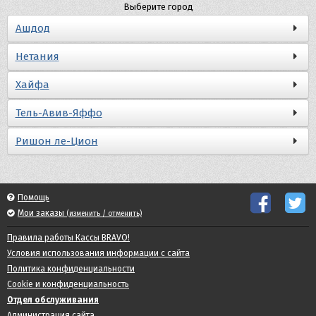
Выберите город
Ашдод
Нетания
Хайфа
Тель-Авив-Яффо
Ришон ле-Цион
Помощь
Мои заказы
(изменить / отменить)
Правила работы Кассы BRAVO!
Условия использования информации с сайта
Политика конфиденциальности
Cookie и конфиденциальность
Отдел обслуживания
Администрация сайта