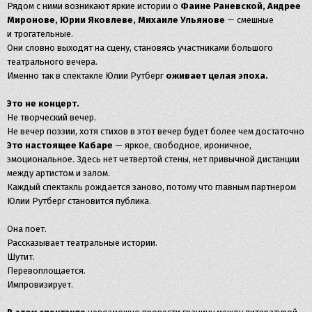
Рядом с ними возникают яркие истории о
Фаине Раневской, Андрее
Миронове, Юрии Яковлеве, Михаиле Ульянове
— смешные
и трогательные.
Они словно выходят на сцену, становясь участниками большого
театрального вечера.
Именно так в спектакле Юлии Рутберг
оживает целая эпоха.
Это не концерт.
Не творческий вечер.
Не вечер поэзии, хотя стихов в этот вечер будет более чем достаточно
Это настоящее Кабаре
— яркое, свободное, ироничное,
эмоциональное. Здесь нет четвертой стены, нет привычной дистанции
между артистом и залом.
Каждый спектакль рождается заново, потому что главным партнером
Юлии Рутберг становится публика.
Она поет.
Рассказывает театральные истории.
Шутит.
Перевоплощается.
Импровизирует.