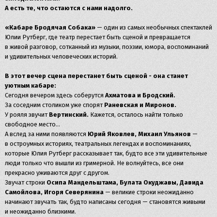
А есть те, что остаются с нами надолго.
«Кабаре Бродячая Собака»
— один из самых необычных спектаклей
Юлии Рутберг, где театр перестает быть сценой и превращается
в живой разговор, сотканный из музыки, поэзии, юмора, воспоминаний
и удивительных человеческих историй.
В этот вечер сцена перестанет быть сценой -
она станет
уютным кабаре:
Сегодня вечером здесь соберутся
Ахматова и Бродский.
За соседним столиком уже спорят
Раневская и Миронов.
У рояля звучит
Вертинский.
Кажется, осталось найти только
свободное место…
А вслед за ними появляются
Юрий Яковлев, Михаил Ульянов
—
в остроумных историях, театральных легендах и воспоминаниях,
которые Юлия Рутберг рассказывает так, будто все эти удивительные
люди только что вышли из гримерной. Не волнуйтесь, все они
прекрасно уживаются друг с другом.
Звучат строки
Осипа Мандельштама, Булата Окуджавы, Давида
Самойлова, Игоря Северянина
— великие строки неожиданно
начинают звучать так, будто написаны сегодня — становятся живыми
и неожиданно близкими.