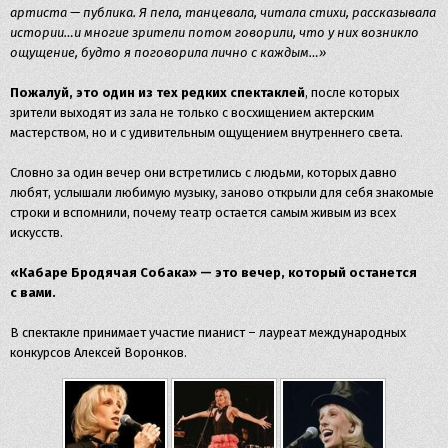
артиста — публика. Я пела, танцевала, читала стихи, рассказывала
истории…и многие зрители потом говорили, что у них возникло
ощущение, будто я поговорила лично с каждым…»
Пожалуй, это один из тех редких спектаклей
, после которых
зрители выходят из зала не только с восхищением актерским
мастерством, но и с удивительным ощущением внутреннего света.
Словно за один вечер они встретились с людьми, которых давно
любят, услышали любимую музыку, заново открыли для себя знакомые
строки и вспомнили, почему театр остается самым живым из всех
искусств.
«Кабаре Бродячая Собака» — это вечер, который останется
с вами.
В спектакле принимает участие пианист – лауреат международных
конкурсов Алексей Воронков.