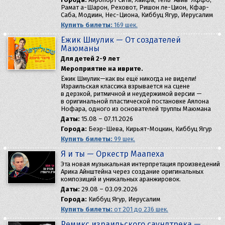
Рамат а-Шарон, Реховот, Ришон ле-Цион, Кфар-
Саба, Модиин, Нес-Циона, Киббуц Ягур, Иерусалим
Купить билеты:
169 шек.
Ёжик Шмулик — От создателей
Маюманы
Для детей 2-9 лет
Мероприятие на иврите.
Ёжик Шмулик—как вы ещё никогда не видели!
Израильская классика взрывается на сцене
в дерзкой, ритмичной и неудержимой версии —
в оригинальной пластической постановке Аялона
Нофара, одного из основателей труппы Маюмана
Даты:
15.08 – 07.11.2026
Города:
Беэр-Шева, Кирьят-Моцкин, Киббуц Ягур
Купить билеты:
99 шек.
Я и ты — Оркестр Маапеха
Эта новая музыкальная интерпретация произведений
Арика Айнштейна через создание оригинальных
композиций и уникальных аранжировок.
Даты:
29.08 – 03.09.2026
Города:
Киббуц Ягур, Иерусалим
Купить билеты:
от 201 до 236 шек.
Ремикс израильского саундтрека —