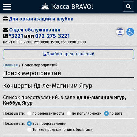
Касса BRAVO!
Для организаций и клубов
Отдел обслуживания
*3221
или
072-275-3221
вс-чт 08:00-21:00, пт: 08:00-15:00, сб: 08:00-21:00
Подбор представлений
Главная
/
Поиск мероприятий
Поиск мероприятий
Концерты Яд ле-Магиним Ягур
Список представлений: в зале
Яд ле-Магиним Ягур,
Киббуц Ягур
Показывать:
по релевантности
по популярности
по дате
Показывать:
Все представления
Только представления с билетами