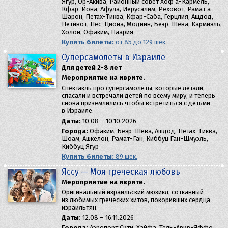
Ягур, Ор-Акива, Районный совет Хоф а-Кармель,
Кфар-Йона, Афула, Иерусалим, Реховот, Рамат а-
Шарон, Петах-Тиква, Кфар-Саба, Герцлия, Ашдод,
Нетивот, Нес-Циона, Модиин, Беэр-Шева, Кармиэль,
Холон, Офаким, Наария
Купить билеты:
от 85 до 129 шек.
Суперсамолеты в Израиле
Для детей 2-8 лет
Мероприятие на иврите.
Спектакль про суперсамолеты, которые летали,
спасали и встречали детей по всему миру, и теперь
снова приземлились чтобы встретиться с детьми
в Израиле.
Даты:
10.08 – 10.10.2026
Города:
Офаким, Беэр-Шева, Ашдод, Петах-Тиква,
Шоам, Ашкелон, Рамат-Ган, Киббуц Ган-Шмуэль,
Киббуц Ягур
Купить билеты:
89 шек.
Яссу — Моя греческая любовь
Мероприятие на иврите.
Оригинальный израильский мюзикл, сотканный
из любимых греческих хитов, покоривших сердца
израильтян.
Даты:
12.08 – 16.11.2026
Города:
Аэропорт Сити, Хайфа, Тель-Авив-Яффо,