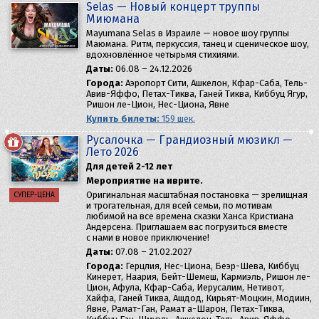
Selas — Новый концерт труппы
Миюмана
Mayumana Selas в Израиле — новое шоу группы
Маюмана. Ритм, перкуссия, танец и сценическое шоу,
вдохновлённое четырьмя стихиями.
Даты:
06.08 – 24.12.2026
Города:
Аэропорт Сити, Ашкелон, Кфар-Саба, Тель-
Авив-Яффо, Петах-Тиква, Ганей Тиква, Киббуц Ягур,
Ришон ле-Цион, Нес-Циона, Явне
Купить билеты:
159 шек.
Русалочка — Грандиозный мюзикл —
Лето 2026
Для детей 2-12 лет
Мероприятие на иврите.
Оригинальная масштабная постановка — зрелищная
СУПЕР-ЦЕНА
и трогательная, для всей семьи, по мотивам
любимой на все времена сказки Ханса Кристиана
Андерсена. Приглашаем вас погрузиться вместе
с нами в новое приключение!
Даты:
07.08 – 21.02.2027
Города:
Герцлия, Нес-Циона, Беэр-Шева, Киббуц
Кинерет, Наария, Бейт-Шемеш, Кармиэль, Ришон ле-
Цион, Афула, Кфар-Саба, Иерусалим, Нетивот,
Хайфа, Ганей Тиква, Ашдод, Кирьят-Моцкин, Модиин,
Явне, Рамат-Ган, Рамат а-Шарон, Петах-Тиква,