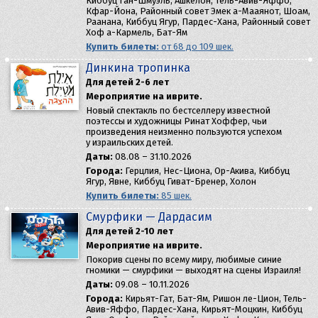
Киббуц Ган-Шмуэль, Ашкелон, Тель-Авив-Яффо,
Кфар-Йона, Районный совет Эмек а-Мааянот, Шоам,
Раанана, Киббуц Ягур, Пардес-Хана, Районный совет
Хоф а-Кармель, Бат-Ям
Купить билеты:
от 68 до 109 шек.
Динкина тропинка
Для детей 2-6 лет
Мероприятие на иврите.
Новый спектакль по бестселлеру известной
поэтессы и художницы Ринат Хоффер, чьи
произведения неизменно пользуются успехом
у израильских детей.
Даты:
08.08 – 31.10.2026
Города:
Герцлия, Нес-Циона, Ор-Акива, Киббуц
Ягур, Явне, Киббуц Гиват-Бренер, Холон
Купить билеты:
85 шек.
Смурфики — Дардасим
Для детей 2-10 лет
Мероприятие на иврите.
Покорив сцены по всему миру, любимые синие
гномики — смурфики — выходят на сцены Израиля!
Даты:
09.08 – 10.11.2026
Города:
Кирьят-Гат, Бат-Ям, Ришон ле-Цион, Тель-
Авив-Яффо, Пардес-Хана, Кирьят-Моцкин, Киббуц