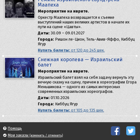
Маапеха
Мероприятие на иврите.
Оркестр Маапеха возвращается к съемке
выступлений наших великих артистов в начале их
пути на сцене «Цавты».
Даты:
30.09 – 09.01.2027
Города:
Ришон ле-Цион, Тель-Авив-Яффо, Киббуц
Ягур
Купить билеты:
от 120 до 245 шек.
Снежная королева — Израильский
балет
Мероприятие на иврите.
Израильский балет взял на себя задачу вернуть эту
вечную сказку на сцену, причем в хореографии Егора
Меньшикова — одного из самых интересных
современных израильских хореографов.
Даты:
01.10.2026
Города:
Киббуц Ягур
Купить билеты:
от 105 до 135 шек.
Помощь
Мои заказы
(изменить / отменить)