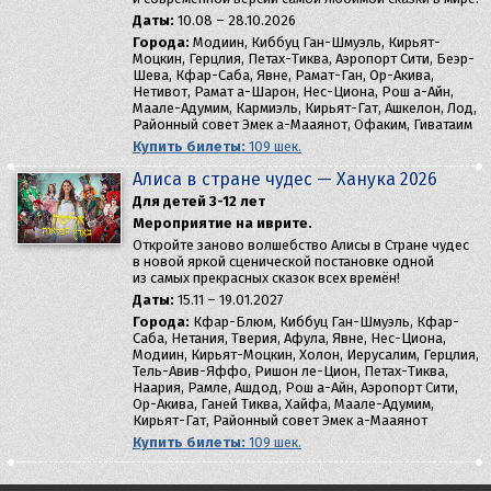
Даты:
10.08 – 28.10.2026
Города:
Модиин, Киббуц Ган-Шмуэль, Кирьят-
Моцкин, Герцлия, Петах-Тиква, Аэропорт Сити, Беэр-
Шева, Кфар-Саба, Явне, Рамат-Ган, Ор-Акива,
Нетивот, Рамат а-Шарон, Нес-Циона, Рош а-Айн,
Маале-Адумим, Кармиэль, Кирьят-Гат, Ашкелон, Лод,
Районный совет Эмек а-Мааянот, Офаким, Гиватаим
Купить билеты:
109 шек.
Алиса в стране чудес — Ханука 2026
Для детей 3-12 лет
Мероприятие на иврите.
Откройте заново волшебство Алисы в Стране чудес
в новой яркой сценической постановке одной
из самых прекрасных сказок всех времён!
Даты:
15.11 – 19.01.2027
Города:
Кфар-Блюм, Киббуц Ган-Шмуэль, Кфар-
Саба, Нетания, Тверия, Афула, Явне, Нес-Циона,
Модиин, Кирьят-Моцкин, Холон, Иерусалим, Герцлия,
Тель-Авив-Яффо, Ришон ле-Цион, Петах-Тиква,
Наария, Рамле, Ашдод, Рош а-Айн, Аэропорт Сити,
Ор-Акива, Ганей Тиква, Хайфа, Маале-Адумим,
Кирьят-Гат, Районный совет Эмек а-Мааянот
Купить билеты:
109 шек.