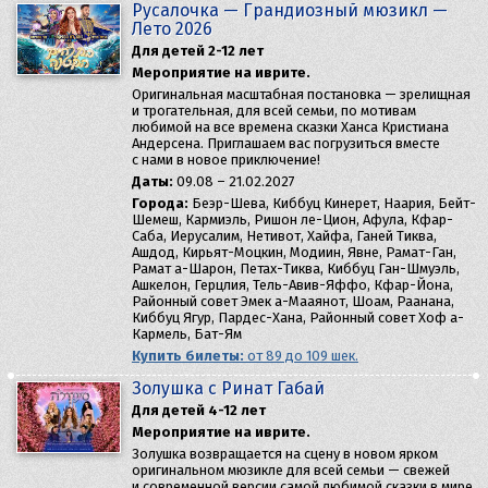
Русалочка — Грандиозный мюзикл —
Лето 2026
Для детей 2-12 лет
Мероприятие на иврите.
Оригинальная масштабная постановка — зрелищная
и трогательная, для всей семьи, по мотивам
любимой на все времена сказки Ханса Кристиана
Андерсена. Приглашаем вас погрузиться вместе
с нами в новое приключение!
Даты:
09.08 – 21.02.2027
Города:
Беэр-Шева, Киббуц Кинерет, Наария, Бейт-
Шемеш, Кармиэль, Ришон ле-Цион, Афула, Кфар-
Саба, Иерусалим, Нетивот, Хайфа, Ганей Тиква,
Ашдод, Кирьят-Моцкин, Модиин, Явне, Рамат-Ган,
Рамат а-Шарон, Петах-Тиква, Киббуц Ган-Шмуэль,
Ашкелон, Герцлия, Тель-Авив-Яффо, Кфар-Йона,
Районный совет Эмек а-Мааянот, Шоам, Раанана,
Киббуц Ягур, Пардес-Хана, Районный совет Хоф а-
Кармель, Бат-Ям
Купить билеты:
от 89 до 109 шек.
Золушка с Ринат Габай
Для детей 4-12 лет
Мероприятие на иврите.
Золушка возвращается на сцену в новом ярком
оригинальном мюзикле для всей семьи — свежей
и современной версии самой любимой сказки в мире.