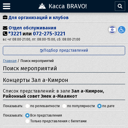
Касса BRAVO!
Для организаций и клубов
Отдел обслуживания
*3221
или
072-275-3221
вс-чт 08:00-21:00, пт: 08:00-15:00, сб: 08:00-21:00
Подбор представлений
Главная
/
Поиск мероприятий
Поиск мероприятий
Концерты Зал а-Кимрон
Список представлений: в зале
Зал а-Кимрон,
Районный совет Эмек а-Мааянот
Показывать:
по релевантности
по популярности
по дате
Показывать:
Все представления
Только представления с билетами