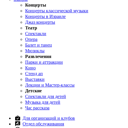
Концерты
Концерты классической музыки
Концерты в Израиле
Джаз концерты
Театр
Спектакли
Опера
Балет и танец
Мюзиклы
Развлечения
Парки и аттракции
Кино
Стенд ап
Выставки
Лекции и Мастер-классы
Детские
Спектакли для детей
Музыка для детей
Час рассказа
Для организаций и клубов
Отдел обслуживания