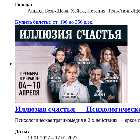
Города:
Ашдод, Беэр-Шева, Хайфа, Нетания, Тель-Авив-Яф
Купить билеты:
от
196
до
356
шек.
Иллюзия счастья — Психологическ
Психологическая трагикомедия в 2-х действиях — яркое с
Даты:
11.01
.2027
–
17.01.2027