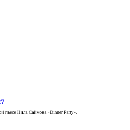
27
 пьесе Нила Саймона «Dinner Party».