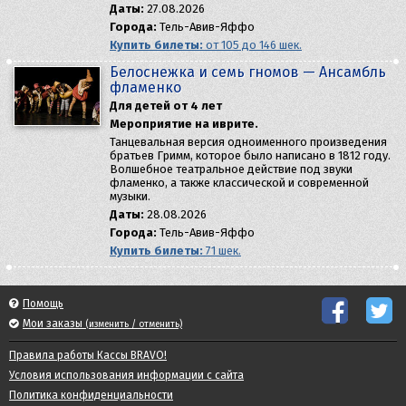
Даты:
27.08.2026
Города:
Тель-Авив-Яффо
Купить билеты:
от 105 до 146 шек.
Белоснежка и семь гномов — Aнсамбль
фламенко
Для детей от 4 лет
Мероприятие на иврите.
Танцевальная версия одноименного произведения
братьев Гримм, которое было написано в 1812 году.
Волшебное театральное действие под звуки
фламенко, а также классической и современной
музыки.
Даты:
28.08.2026
Города:
Тель-Авив-Яффо
Купить билеты:
71 шек.
Помощь
Мои заказы
(изменить / отменить)
Правила работы Кассы BRAVO!
Условия использования информации с сайта
Политика конфиденциальности