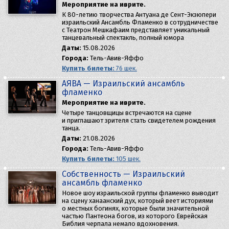
Мероприятие на иврите.
К 80-летию творчества Антуана де Сент-Экзюпери
израильский Ансамбль Фламенко в сотрудничестве
с Театрон Мешкафаим представляет уникальный
танцевальный спектакль, полный юмора
Даты:
15.08.2026
Города:
Тель-Авив-Яффо
Купить билеты:
76 шек.
AЯBA — Израильский ансамбль
фламенко
Мероприятие на иврите.
Четыре танцовщицы встречаются на сцене
и приглашают зрителя стать свидетелем рождения
танца.
Даты:
21.08.2026
Города:
Тель-Авив-Яффо
Купить билеты:
105 шек.
Собственность — Израильский
ансамбль фламенко
Новое шоу израильской группы фламенко выводит
на сцену ханаанский дух, который веет историями
о местных богинях, которые были значительной
частью Пантеона богов, из которого Еврейская
Библия черпала немало вдохновения.