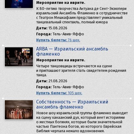
Мероприятие на иврите.
К 80-летию творчества Антуана де Сент-Экзюпери
израильский Ансамбль Фламенко в сотрудничестве
с Театрон Мешкафаим представляет уникальный
танцевальный спектакль, полный юмора
Даты:
15.08.2026
Города:
Тель-Авив-Яффо
Купить билеты:
76 шек.
AЯBA — Израильский ансамбль
фламенко
Мероприятие на иврите.
Четыре танцовщицы встречаются на сцене
и приглашают зрителя стать свидетелем рождения
танца.
Даты:
21.08.2026
Города:
Тель-Авив-Яффо
Купить билеты:
105 шек.
Собственность — Израильский
ансамбль фламенко
Новое шоу израильской группы фламенко выводит
на сцену ханаанский дух, который веет историями
о местных богинях, которые были значительной
частью Пантеона богов, из которого Еврейская
Библия черпала немало вдохновения.