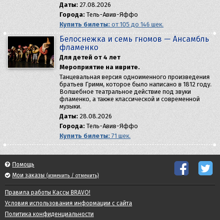
Даты:
27.08.2026
Города:
Тель-Авив-Яффо
Купить билеты:
от 105 до 146 шек.
Белоснежка и семь гномов — Aнсамбль
фламенко
Для детей от 4 лет
Мероприятие на иврите.
Танцевальная версия одноименного произведения
братьев Гримм, которое было написано в 1812 году.
Волшебное театральное действие под звуки
фламенко, а также классической и современной
музыки.
Даты:
28.08.2026
Города:
Тель-Авив-Яффо
Купить билеты:
71 шек.
Помощь
Мои заказы
(изменить / отменить)
Правила работы Кассы BRAVO!
Условия использования информации с сайта
Политика конфиденциальности