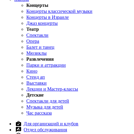
Концерты
Концерты классической музыки
Концерты в Израиле
Джаз концерты
Театр
Спектакли
Опера
Балет и танец
Мюзиклы
Развлечения
Парки и аттракции
Кино
Стенд ап
Выставки
Лекции и Мастер-классы
Детские
Спектакли для детей
Музыка для детей
Час рассказа
Для организаций и клубов
Отдел обслуживания