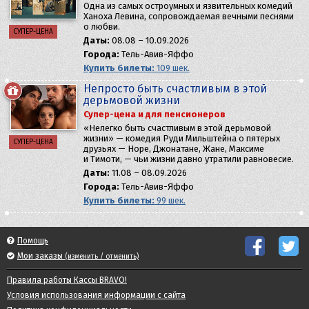
Одна из самых остроумных и язвительных комедий
Ханоха Левина, сопровождаемая вечными песнями
о любви.
СУПЕР-ЦЕНА
Даты:
08.08 – 10.09.2026
Города:
Тель-Авив-Яффо
Купить билеты:
109 шек.
Непросто быть счастливым в этой
дерьмовой жизни
Супер-цена и для пенсионеров
«Нелегко быть счастливым в этой дерьмовой
жизни» — комедия Руди Мильштейна о пятерых
СУПЕР-ЦЕНА
друзьях — Норе, Джонатане, Жане, Максиме
и Тимоти, — чьи жизни давно утратили равновесие.
Даты:
11.08 – 08.09.2026
Города:
Тель-Авив-Яффо
Купить билеты:
99 шек.
Помощь
Мои заказы
(изменить / отменить)
Правила работы Кассы BRAVO!
Условия использования информации с сайта