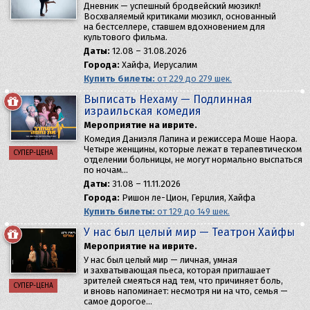
Дневник — успешный бродвейский мюзикл!
Восхваляемый критиками мюзикл, основанный
на бестселлере, ставшем вдохновением для
культового фильма.
Даты:
12.08 – 31.08.2026
Города:
Хайфа, Иерусалим
Купить билеты:
от 229 до 279 шек.
Выписать Нехаму — Подлинная
израильская комедия
Мероприятие на иврите.
Комедия Даниэля Лапина и режиссера Моше Наора.
Четыре женщины, которые лежат в терапевтическом
СУПЕР-ЦЕНА
отделении больницы, не могут нормально выспаться
по ночам…
Даты:
31.08 – 11.11.2026
Города:
Ришон ле-Цион, Герцлия, Хайфа
Купить билеты:
от 129 до 149 шек.
У нас был целый мир — Театрон Хайфы
Мероприятие на иврите.
У нас был целый мир — личная, умная
и захватывающая пьеса, которая приглашает
зрителей смеяться над тем, что причиняет боль,
СУПЕР-ЦЕНА
и вновь напоминает: несмотря ни на что, семья —
самое дорогое…