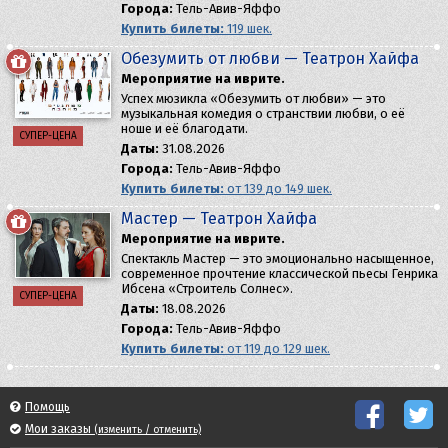
Города:
Тель-Авив-Яффо
Купить билеты:
119 шек.
Обезумить от любви — Театрон Хайфа
Мероприятие на иврите.
​Успех мюзикла «Обезумить от любви» — это
музыкальная комедия о странствии любви, о её
ноше и её благодати.
СУПЕР-ЦЕНА
Даты:
31.08.2026
Города:
Тель-Авив-Яффо
Купить билеты:
от 139 до 149 шек.
Мастер — Театрон Хайфа
Мероприятие на иврите.
Спектакль Мастер — это эмоционально насыщенное,
современное прочтение классической пьесы Генрика
Ибсена «Строитель Солнес».
СУПЕР-ЦЕНА
Даты:
18.08.2026
Города:
Тель-Авив-Яффо
Купить билеты:
от 119 до 129 шек.
Помощь
Мои заказы
(изменить / отменить)