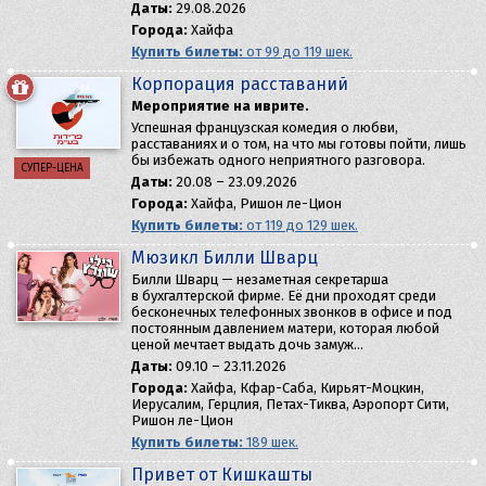
Даты:
29.08.2026
Города:
Хайфа
Купить билеты:
от 99 до 119 шек.
Корпорация расставаний
Мероприятие на иврите.
Успешная французская комедия о любви,
расставаниях и о том, на что мы готовы пойти, лишь
бы избежать одного неприятного разговора.
СУПЕР-ЦЕНА
Даты:
20.08 – 23.09.2026
Города:
Хайфа, Ришон ле-Цион
Купить билеты:
от 119 до 129 шек.
Мюзикл Билли Шварц
Билли Шварц — незаметная секретарша
в бухгалтерской фирме. Её дни проходят среди
бесконечных телефонных звонков в офисе и под
постоянным давлением матери, которая любой
ценой мечтает выдать дочь замуж…
Даты:
09.10 – 23.11.2026
Города:
Хайфа, Кфар-Саба, Кирьят-Моцкин,
Иерусалим, Герцлия, Петах-Тиква, Аэропорт Сити,
Ришон ле-Цион
Купить билеты:
189 шек.
Привет от Кишкашты