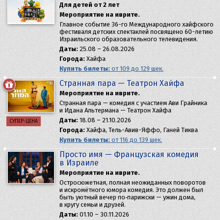
Для детей от 2 лет
Мероприятие на иврите.
​Главное событие 36-го Международного хайфского
фестиваля детских спектаклей посвящено 60-летию
Израильского образовательного телевидения.
Даты:
25.08 – 26.08.2026
Города:
Хайфа
Купить билеты:
от 109 до 129 шек.
Странная пара — Театрон Хайфа
Мероприятие на иврите.
Странная пара — комедия с участием Ави Грайника
и Идана Альтермана — Театрон Хайфа
Даты:
18.08 – 21.10.2026
СУПЕР-ЦЕНА
Города:
Хайфа, Тель-Авив-Яффо, Ганей Тиква
Купить билеты:
от 116 до 139 шек.
Просто имя — Французская комедия
в Израиле
Мероприятие на иврите.
Остросюжетная, полная неожиданных поворотов
и искромётного юмора комедия. Это должен был
быть уютный вечер по‑парижски — ужин дома,
в кругу семьи и друзей.
Даты:
01.10 – 30.11.2026