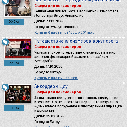
Скидка для пенсионеров
Гениальная музыка Баха в волшебной атмосфере
Монастыря Эмаус Никополис
Даты:
23.10.2026
СКИДКА
Города:
Эммаус Никополь
Купить билеты:
от 166 до 201 шек.
Путешествие клейзмеров вокуг света
Скидка для пенсионеров
Увлекательное путешествие клейзмеров в в мир
мировой фольклорной музыки с ансамблем
Бессарабия
СКИДКА
Даты:
17.10.2026
Города:
Латрун
Купить билеты:
166 шек.
Аккордеон щоу
Скидка для пенсионеров
Захватывающее путешествию сквозь стили, эпохи
и эмоции! Это не просто концерт — это визуально-
музыкальное погружение в многогранный мир звука
СКИДКА
и движения!
Даты:
05.09.2026
Города:
Латрун