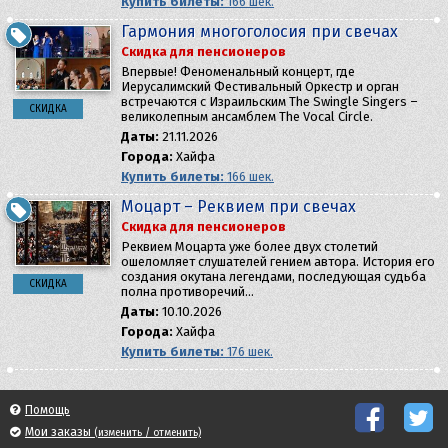
Купить билеты:
166 шек.
Гармония многоголосия при свечах
Скидка для пенсионеров
Впервые! Феноменальный концерт, где
Иерусалимский Фестивальный Оркестр и орган
встречаются с Израильским The Swingle Singers –
СКИДКА
великолепным ансамблем The Vocal Circle.
Даты:
21.11.2026
Города:
Хайфа
Купить билеты:
166 шек.
Моцарт – Реквием при свечах
Скидка для пенсионеров
Реквием Моцарта уже более двух столетий
ошеломляет слушателей гением автора. История его
создания окутана легендами, последующая судьба
СКИДКА
полна противоречий…
Даты:
10.10.2026
Города:
Хайфа
Купить билеты:
176 шек.
Помощь
Мои заказы
(изменить / отменить)