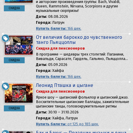
и авторские произведения группы: Bach, Vivaldi,
Queen, Rammstein, Nirvana, Scorpions и другие
СКИДКА
музыкальные сюрпризы!
Даты:
08.08.2026
Города:
Латрун
Купить билеты:
166 шек.
От величия барокко до чувственного
танго Пьяццоллы
Скидка для пенсионеров
В программе — шедевры трех столетий: Паганини,
Вивальди, Сарасате, Гардель, Гальяно, Пьяццолла…
СКИДКА
Даты:
05.09.2026
Города:
Хайфа
Купить билеты:
166 шек.
Леонид Пташка и цыгане
Скидка для пенсионеров
​Яркое шоу — цыганский фольклор и цыганский джаз.
Восхитительные цыганские баллады, зажигательные
цыганские танцы, головокружительные ритмы
СКИДКА
Даты:
30.10 – 31.10.2026
Города:
Хайфа, Латрун
Купить билеты:
от 125 до 185 шек.
Бах и Бахус — Праздник музыки и вина