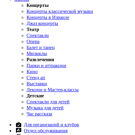
Концерты
Концерты классической музыки
Концерты в Израиле
Джаз концерты
Театр
Спектакли
Опера
Балет и танец
Мюзиклы
Развлечения
Парки и аттракции
Кино
Стенд ап
Выставки
Лекции и Мастер-классы
Детские
Спектакли для детей
Музыка для детей
Час рассказа
Для организаций и клубов
Отдел обслуживания