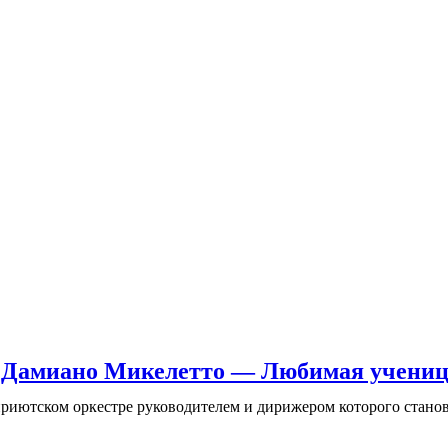
 Дамиано Микелетто — Любимая учениц
в приютском оркестре руководителем и дирижером которого стан