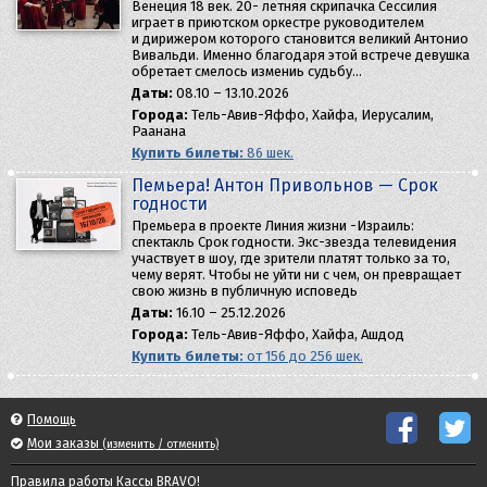
Венеция 18 век. 20- летняя скрипачка Сессилия
играет в приютском оркестре руководителем
и дирижером которого становится великий Антонио
Вивальди. Именно благодаря этой встрече девушка
обретает смелось измениь судьбу…
Даты:
08.10 – 13.10.2026
Города:
Тель-Авив-Яффо, Хайфа, Иерусалим,
Раанана
Купить билеты:
86 шек.
Пемьера! Антон Привольнов — Срок
годности
Премьера в проекте Линия жизни -Израиль:
спектакль Срок годности. Экс-звезда телевидения
участвует в шоу, где зрители платят только за то,
чему верят. Чтобы не уйти ни с чем, он превращает
свою жизнь в публичную исповедь
Даты:
16.10 – 25.12.2026
Города:
Тель-Авив-Яффо, Хайфа, Ашдод
Купить билеты:
от 156 до 256 шек.
Помощь
Мои заказы
(изменить / отменить)
Правила работы Кассы BRAVO!