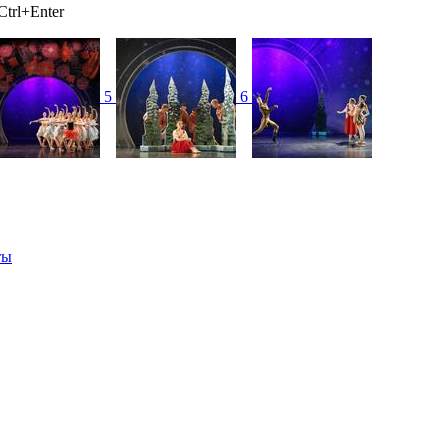
trl+Enter
5
6
ты