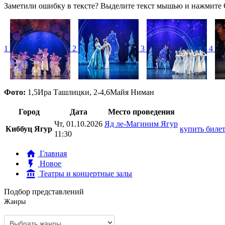
Заметили ошибку в тексте? Выделите текст мышью и нажмите C
1
2
3
4
Фото:
1,5
Ира Ташлицки
,
2-4,6
Майя Ниман
Город
Дата
Место проведения
Чт, 01.10.2026
Яд ле-Магиним Ягур
Киббуц Ягур
купить биле
11:30
Главная
Новое
Театры и концертные залы
Подбор представлений
Жанры