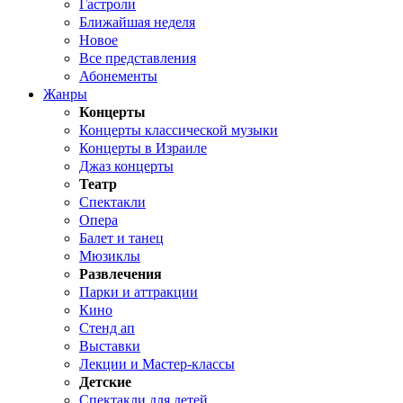
Гастроли
Ближайшая неделя
Новое
Все представления
Абонементы
Жанры
Концерты
Концерты классической музыки
Концерты в Израиле
Джаз концерты
Театр
Спектакли
Опера
Балет и танец
Мюзиклы
Развлечения
Парки и аттракции
Кино
Стенд ап
Выставки
Лекции и Мастер-классы
Детские
Спектакли для детей