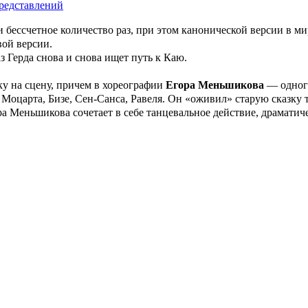
редставлений
бессчетное количество раз, при этом канонической версии в ми
вой версии.
з Герда снова и снова ищет путь к Каю.
зку на сцену, причем в хореографии
Егора Меньшикова
— одного
оцарта, Бизе, Сен-Санса, Равеля. Он «оживил» старую сказку та
а Меньшикова сочетает в себе танцевальное действие, драматич