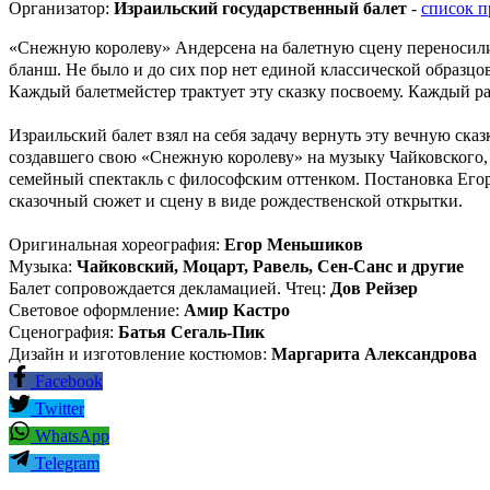
Организатор:
Израильский государственный балет
-
список п
«Снежную королеву» Андерсена на балетную сцену переносили 
бланш. Не было и до сих пор нет единой классической образцо
Каждый балетмейстер трактует эту сказку посвоему. Каждый ра
Израильский балет взял на себя задачу вернуть эту вечную ска
создавшего свою «Снежную королеву» на музыку Чайковского, М
семейный спектакль с философским оттенком. Постановка Егор
сказочный сюжет и сцену в виде рождественской открытки.
Оригинальная хореография:
Егор Меньшиков
Музыка:
Чайковский, Моцарт, Равель, Сен-Санс и другие
Балет сопровождается декламацией. Чтец:
Дов Рейзер
Световое оформление:
Амир Кастро
Сценография:
Батья Сегаль-Пик
Дизайн и изготовление костюмов:
Маргарита Александрова
Facebook
Twitter
WhatsApp
Telegram