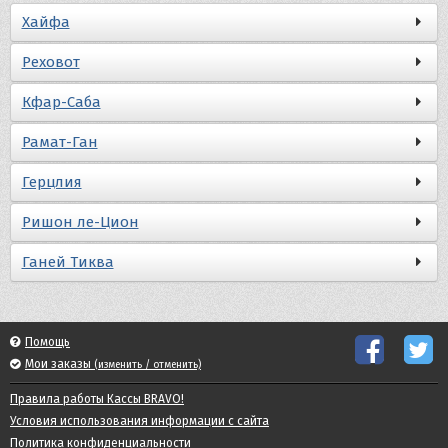
Хайфа
Реховот
Кфар-Саба
Рамат-Ган
Герцлия
Ришон ле-Цион
Ганей Тиква
Помощь
Мои заказы
(изменить / отменить)
Правила работы Кассы BRAVO!
Условия использования информации с сайта
Политика конфиденциальности