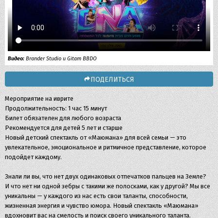
Видео:
Brander Studio и Gitam BBDO
ПОДЕЛИТЬСЯ
Мероприятие на иврите
Продолжительность: 1 час 15 минут
Билет обязателен для любого возраста
Рекомендуется для детей 5 лет и старше
Новый детский спектакль от «Маюмана» для всей семьи — это
увлекательное, эмоциональное и ритмичное представление, которое
подойдет каждому.
Знали ли вы, что нет двух одинаковых отпечатков пальцев на Земле?
И что нет ни одной зебры с такими же полосками, как у другой? Мы все
уникальны — у каждого из нас есть свои таланты, способности,
жизненная энергия и чувство юмора. Новый спектакль «Маюмана»
вдохновит вас на смелость и поиск своего уникального таланта.