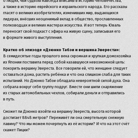
о людях, чьи судьбы навсегда вписаны в историю человечества,
а также в историю еврейского и израильского народа. Его рассказы
гласят о великих изобретателях, изменивших мир, выдающихся
лидерах, внёсших неоценимый вклад в общество, прославленных
полководцах и великих мастерах искусства. И вот теперь Юваль
переносит свой подкаст с эфира на живую сцену, записывая его
в формате живого выступления.
Кратко об эпизоде «Дзюнко Табэи и вершина Эвереста»:
В семидесятые годы прошлого века скромная и хрупкая домохозяйка
из Японии поставила перед собой казавшуюся невозможной цель:
покорить вершину Эвереста. Все говорили ей, что женщине следует
оставаться дома, растить ребёнка и что она слишком слаба для таких
испытаний. Но Дзюнко Табэи обладала невероятной силой духа. Она
собрала вокруг себя группу подруг. Вместе они шили снаряжение
из старых автомобильных чехлов, собирали деньги и отправились
в путь.
Сможет ли Дзюнко взойти на вершину Эвереста, высота которой
достигает 8848 метров? Переживёт ли она смертельную снежную
лавину? Что мы можем почерпнуть из её истории? И что на этот счёт
скажет Пицки?