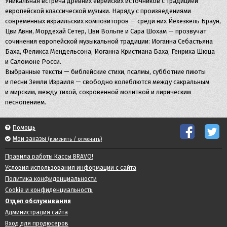
Уникальная встреча древних еврейских источников с традицией
европейской классической музыки. Наряду с произведениями
современных израильских композиторов — среди них Йехезкель Браун,
Цви Авни, Мордехай Сетер, Цви Вольпе и Сара Шохам — прозвучат
сочинения европейской музыкальной традиции: Иоганна Себастьяна
Баха, Феликса Мендельсона, Иоганна Кристиана Баха, Генриха Шюца
и Саломоне Росси.
Выбранные тексты — библейские стихи, псалмы, субботние пиюты
и песни Земли Израиля — свободно колеблются между сакральным
и мирским, между тихой, сокровенной молитвой и лирическим
песнопением.
Помощь
Мои заказы
(изменить / отменить)
Правила работы Кассы BRAVO!
Условия использования информации с сайта
Политика конфиденциальности
Cookie и конфиденциальность
Отдел обслуживания
Администрация сайта
Вход для продюсеров