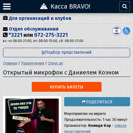
Касса BRAVO!
Для организаций и клубов
Отдел обслуживания
*3221
или
072-275-3221
вс-чт 08:00-21:00, пт: 08:00-15:00, сб: 08:00-21:00
Подбор представлений
Главная
/
Развлечения
/
Стенд ап
Открытый микрофон с Даниелем Коэном
КУПИТЬ БИЛЕТЫ
ПОДЕЛИТЬСЯ
Мероприятие на иврите
Продолжительность: 1 час 30 минут
Организатор:
Комеди бар
-
список
представлений