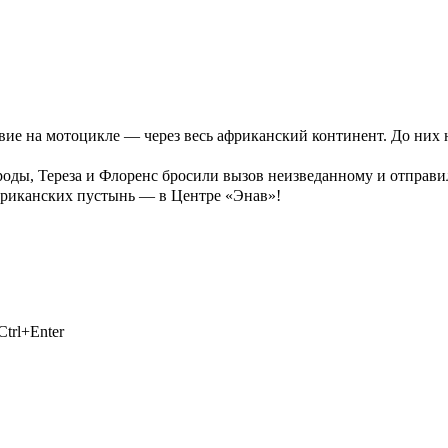
твие на мотоцикле — через весь африканский континент. До ни
роды, Тереза и Флоренс бросили вызов неизведанному и отправил
африканских пустынь — в Центре «Энав»!
trl+Enter