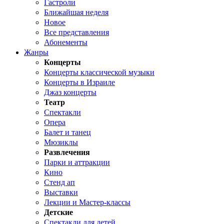
Гастроли
Ближайшая неделя
Новое
Все представления
Абонементы
Жанры
Концерты
Концерты классической музыки
Концерты в Израиле
Джаз концерты
Театр
Спектакли
Опера
Балет и танец
Мюзиклы
Развлечения
Парки и аттракции
Кино
Стенд ап
Выставки
Лекции и Мастер-классы
Детские
Спектакли для детей