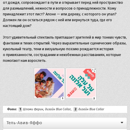
от дождя, сопровождает в пути и открывает перед ней пространство
для размышлений, нежности и вопросов о принадлежности. Кому
принадлежит этот лист? Алоне — или дереву, с которого он упал?
Должен ли он остаться рядом с ней или вернуться туда, где его
настоящий дом?
Этот удивительный спектакль приглашает зрителей в мир тонких чувств,
фантазии и тихих открытий. Через выразительные сценические образы,
кукольный театр, тени и визуальную поэзию рождается история
о привязанности, сострадании и неизбежных расставаниях, которые
помогают нам взрослеть.
1
2
Фото:
Шломи Фарин, дизайн Blue Collar
,
дизайн Blue Collar
1
2
Тель-Авив-Яффо