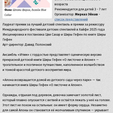
возраста
Рекомендуется для детей 3 - 7 лет
Фото:
Шломи Фарин, дизайн Blue
Организатор:
Мерказ Эйнав
-
Collar
список представлений
Лауреат премии за лучший детский спектакль и премии за режиссуру
Международного фестиваля детских спектаклей в Хайфе 2025 года
Инсценировка и постановка Цви Сахар и Ширы Гефен по книге Ширы
Гефен
Арт-директор: Давид Полонский
Ансамбль «Итим» с гордостью представляет сценическую версию
прекрасной детской книги Ширы Гефен «О листочке и Алоне» —
трогательное и поэтичное путешествие, наполненное волшебством
и тонкой красотой детского восприятия мира.
«Алона возвращается домой из детского сада через парк» — так
начинается книга Ширы Гефен «О листочке и Алоне».
Однажды, отдыхая под деревом, девочка замечает золотой лист,
который плавно опускается с ветвей и остаётся лежать у неё на голове.
Этот лист не похож на остальные: он имеет форму сердца. Незаметно
для самой Алоны он становится её молчаливым спутником — укрывает