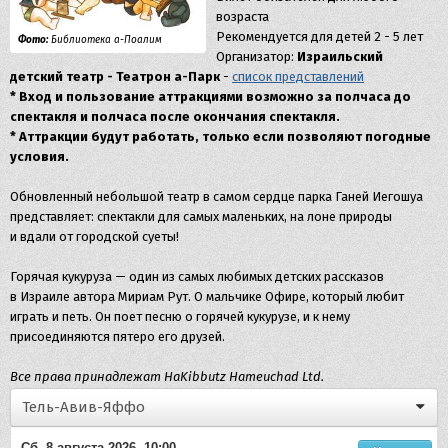
возраста
Рекомендуется для детей 2 - 5 лет
Фото:
Библиотека а-Поалим
Организатор:
Израильский
детский театр - Театрон а-Парк
-
список представлений
* Вход и пользование аттракциями возможно за полчаса до
спектакля и полчаса после окончания спектакля.
* Аттракции будут работать, только если позволяют погодные
условия.
Обновленный небольшой театр в самом сердце парка Ганей Иегошуа
представляет: спектакли для самых маленьких, на лоне природы
и вдали от городской суеты!
Горячая кукуруза — один из самых любимых детских рассказов
в Израиле автора Мириам Рут. О мальчике Офире, который любит
играть и петь. Он поет песню о горячей кукурузе, и к нему
присоединяются пятеро его друзей.
Все права принадлежат HaKibbutz Hameuchad Ltd.
Тель-Авив-Яффо
Сб, 8 августа 2026, 10:00