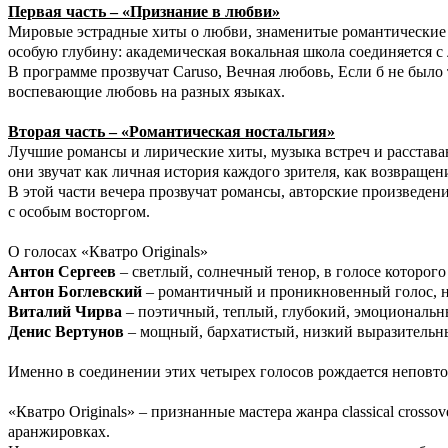
Первая часть – «Признание в любви»
Мировые эстрадные хиты о любви, знаменитые романтические 
особую глубину: академическая вокальная школа соединяется с
В программе прозвучат Caruso, Вечная любовь, Если б не было
воспевающие любовь на разных языках.
Вторая часть – «Романтическая ностальгия»
Лучшие романсы и лирические хиты, музыка встреч и расстава
они звучат как личная история каждого зрителя, как возвраще
В этой части вечера прозвучат романсы, авторские произведе
с особым восторгом.
О голосах «Кватро Originals»
Антон Сергеев
– светлый, солнечный тенор, в голосе которого
Антон Боглевский
– романтичный и проникновенный голос, н
Виталий Чирва
– поэтичный, теплый, глубокий, эмоциональ
Денис Вертунов
– мощный, бархатистый, низкий выразительны
Именно в соединении этих четырех голосов рождается неповто
«Кватро Originals» – признанные мастера жанра classical cros
аранжировках.