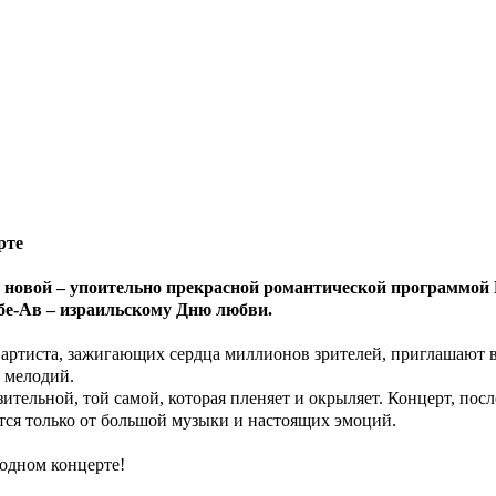
рте
 с новой – упоительно прекрасной романтической программо
бе-Ав – израильскому Дню любви.
артиста, зажигающих сердца миллионов зрителей, приглашают в
 мелодий.
ительной, той самой, которая пленяет и окрыляет. Концерт, после
ются только от большой музыки и настоящих эмоций.
одном концерте!