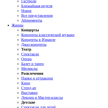
Гастроли
Ближайшая неделя
Новое
Все представления
Абонементы
Жанры
Концерты
Концерты классической музыки
Концерты в Израиле
Джаз концерты
Театр
Спектакли
Опера
Балет и танец
Мюзиклы
Развлечения
Парки и аттракции
Кино
Стенд ап
Выставки
Лекции и Мастер-классы
Детские
Спектакли для детей