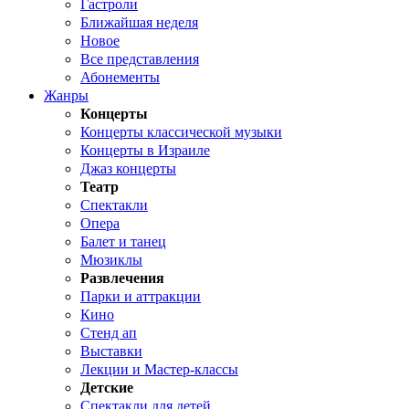
Гастроли
Ближайшая неделя
Новое
Все представления
Абонементы
Жанры
Концерты
Концерты классической музыки
Концерты в Израиле
Джаз концерты
Театр
Спектакли
Опера
Балет и танец
Мюзиклы
Развлечения
Парки и аттракции
Кино
Стенд ап
Выставки
Лекции и Мастер-классы
Детские
Спектакли для детей