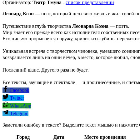
Организатор:
Театр Тмуна
-
список представлений
Леонард Коэн
— поэт, который пел свою жизнь и жил своей по
Путешествие вглубь творчества
Леонарда Коэна
— поэта.
Мир знает его прежде всего как исполнителя собственных песен
Его письмо прорывается наружу, кричит из глубины пережитог
Уникальная встреча с творчеством человека, умевшего соединя
возвращается лишь на один вечер, в место, которое любил, снова
Последний шанс. Другого раза не будет.
Все тексты, звучащие в спектакле — и произнесённые, и спе
Facebook
Twitter
WhatsApp
Telegram
Заметили ошибку в тексте? Выделите текст мышью и нажмите C
Город
Дата
Место проведения