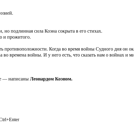
эзией.
, но подлинная сила Коэна сокрыта в его стихах.
о и прожитого.
ть противоположности. Когда во время войны Судного дня он ока
 во времена войны. И у него есть, что сказать нам о войнах и ми
тые — написаны
Леонардом Коэном.
trl+Enter