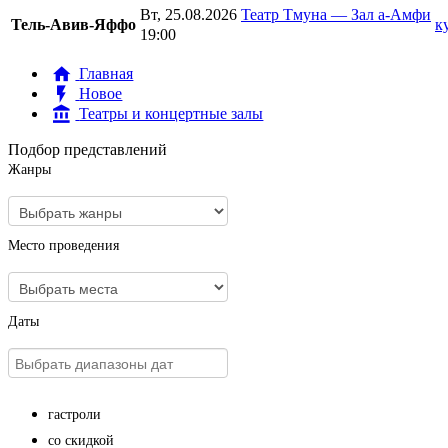
Вт, 25.08.2026
Театр Тмуна — Зал а-Амфи
Тель-Авив-Яффо
к
19:00
Главная
Новое
Театры и концертные залы
Подбор представлений
Жанры
Место проведения
Даты
гастроли
со скидкой