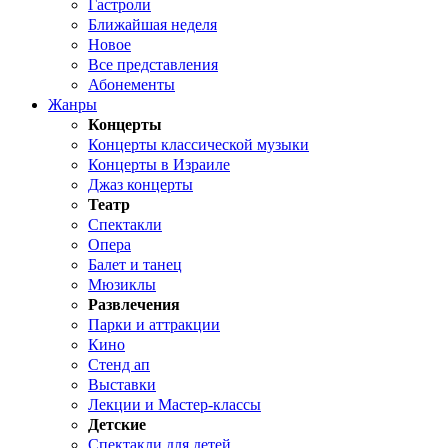
Гастроли
Ближайшая неделя
Новое
Все представления
Абонементы
Жанры
Концерты
Концерты классической музыки
Концерты в Израиле
Джаз концерты
Театр
Спектакли
Опера
Балет и танец
Мюзиклы
Развлечения
Парки и аттракции
Кино
Стенд ап
Выставки
Лекции и Мастер-классы
Детские
Спектакли для детей