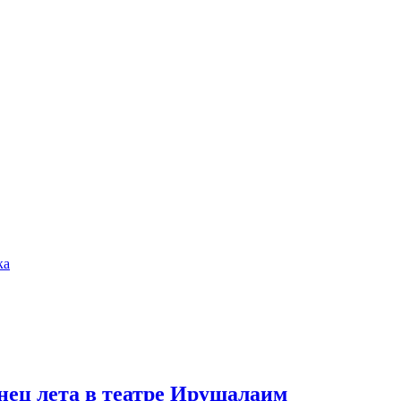
ка
нец лета в театре Ирушалаим