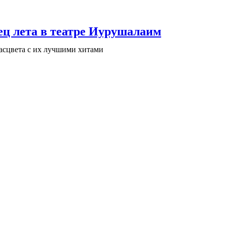
ц лета в театре Иурушалаим
расцвета с их лучшими хитами