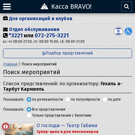
Касса BRAVO!
Для организаций и клубов
Отдел обслуживания
*3221
или
072-275-3221
вс-чт 08:00-21:00, пт: 08:00-15:00, сб: 08:00-21:00
Подбор представлений
Главная
/
Поиск мероприятий
Поиск мероприятий
Список представлений: по организатору:
Гехаль а-
Тарбут Кармиель
Показывать:
по релевантности
по популярности
по дате
Показывать:
Все представления
Только представления с билетами
О господи — Театр Габима
Супер-цена и для пенсионеров