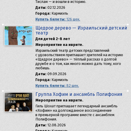
Тислам — и вошли в историю.
Даты:
02.12.2026
Города:
Кармиэль
Купить билеты:
126 шек.
Щедрое дерево — Израильский детский
театр
Для детей 2-8 лет
Мероприятие на иврите.
Израильский театр детских представлений
с удовольствием приглашает зрителей на историю
«Щедрое дерево» — тёплый рассказ о долгой
дружбе и о том, как много можно дать тому, кого
любишь.
Даты:
09.09.2026
Города:
Кармиэль
Купить билеты:
82 шек.
Группа Хофим и ансамбль Полифония
Мероприятие на иврите.
Гиль Шохат приглашает легендарный ансамбль
«Хофим» на долгожданное воссоединение
в премьерной программе вместе с ансамблем
Полифония.
Даты:
12.08.2026
Города:
Кармиэль