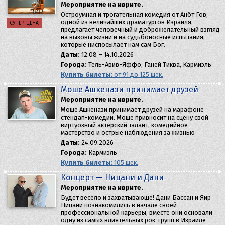
Мероприятие на иврите.
Остроумная и трогательная комедия от Анбт Гов,
одной из величайших драматургов Израиля,
СУПЕР-ЦЕНА
предлагает человечный и доброжелательный взгляд
на вызовы жизни и на судьбоносные испытания,
которые ниспосылает нам сам Бог.
Даты:
12.08 – 14.10.2026
Города:
Тель-Авив-Яффо, Ганей Тиква, Кармиэль
Купить билеты:
от 91 до 125 шек.
Моше Ашкенази принимает друзей
Мероприятие на иврите.
Моше Ашкенази принимает друзей на марафоне
стендап-комедии. Моше привносит на сцену свой
виртуозный актерский талант, комедийное
мастерство и острые наблюдения за жизнью
Даты:
24.09.2026
Города:
Кармиэль
Купить билеты:
105 шек.
Концерт — Ницани и Дани
Мероприятие на иврите.
Будет весело и захватывающе! Дани Бассан и Яир
Ницани познакомились в начале своей
профессиональной карьеры, вместе они основали
одну из самых влиятельных рок-групп в Израиле —