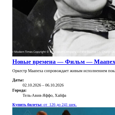
Новые времена — Фильм — Маапеха
Оркестр Маапеха сопровождает живым исполнением показ
Даты:
02.10
.2026
–
06.10.2026
Города:
Тель-Авив-Яффо, Хайфа
Купить билеты:
от
126
до
241
шек.