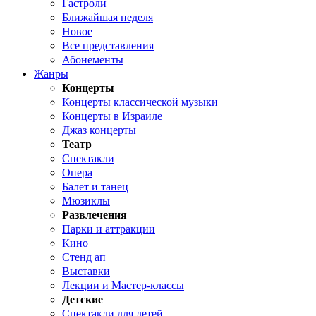
Гастроли
Ближайшая неделя
Новое
Все представления
Абонементы
Жанры
Концерты
Концерты классической музыки
Концерты в Израиле
Джаз концерты
Театр
Спектакли
Опера
Балет и танец
Мюзиклы
Развлечения
Парки и аттракции
Кино
Стенд ап
Выставки
Лекции и Мастер-классы
Детские
Спектакли для детей