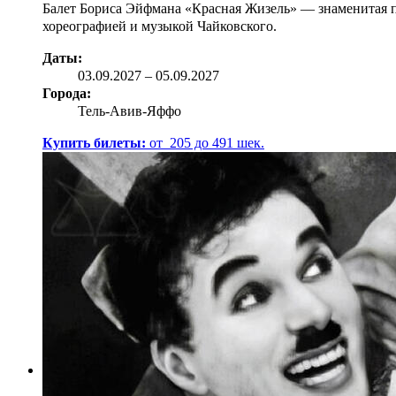
Балет Бориса Эйфмана «Красная Жизель» — знаменитая по
хореографией и музыкой Чайковского.
Даты:
03.09
.2027
–
05.09.2027
Города:
Тель-Авив-Яффо
Купить билеты:
от
205
до
491
шек.