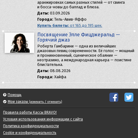
аранжировках самых разных стилей — от свинга
и босса-новы до баллад и блюза.
Даты:
03.09.2026
Города:
Тель-Авив-Яффо
Купить билеты:
от 165 до 195 шек.
Посвящение Элле Фицджеральд —
Горячий джаз
Роберта Гамбарини — одна из величайших
джазовых певиц современности. Её голос — мощный
и проникновенный, сценическое обаяние —
неотразимо, а международная карьера — поистине
блистательна.
Даты:
08.08.2026
Города:
Хайфа
Помощь
Мои заказы
(изменить / отменить)
Правила работы Кассы BRAVO!
Условия использования информации с сайта
Политика конфиденциальности
Cookie и конфиденциальность