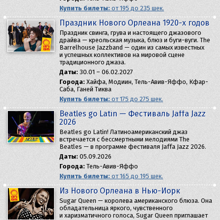
Купить билеты:
от 195 до 235 шек.
Праздник Нового Орлеана 1920-х годов
Праздник свинга, грува и настоящего джазового
драйва — креольская музыка, блюз и буги-вуги. The
Barrelhouse Jazzband — один из самых известных
и успешных коллективов на мировой сцене
традиционного джаза.
Даты:
30.01 – 06.02.2027
Города:
Хайфа, Модиин, Тель-Авив-Яффо, Кфар-
Саба, Ганей Тиква
Купить билеты:
от 175 до 275 шек.
Beatles go Latin — Фестиваль Jaffa Jazz
2026
Beatles go Latin! Латиноамериканский джаз
встречается с бессмертными мелодиями The
Beatles — в программе фестиваля Jaffa Jazz 2026.
Даты:
05.09.2026
Города:
Тель-Авив-Яффо
Купить билеты:
от 165 до 195 шек.
Из Нового Орлеана в Нью-Йорк
Sugar Queen — королева американского блюза. Она
обладательница яркого, чувственного
и харизматичного голоса, Sugar Queen приглашает