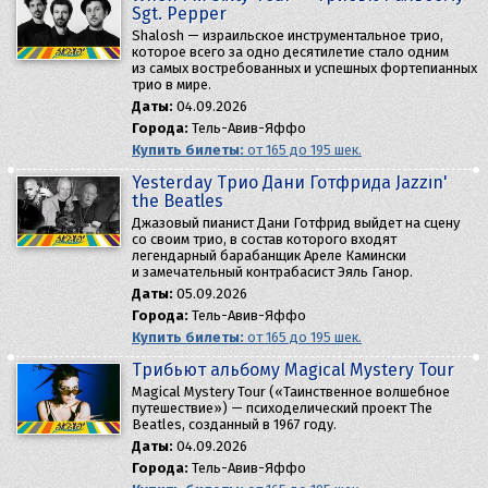
Sgt. Pepper
Shalosh — израильское инструментальное трио,
которое всего за одно десятилетие стало одним
из самых востребованных и успешных фортепианных
трио в мире.
Даты:
04.09.2026
Города:
Тель-Авив-Яффо
Купить билеты:
от 165 до 195 шек.
Yesterday Трио Дани Готфрида Jazzin'
the Beatles
Джазовый пианист Дани Готфрид выйдет на сцену
со своим трио, в состав которого входят
легендарный барабанщик Ареле Камински
и замечательный контрабасист Эяль Ганор.
Даты:
05.09.2026
Города:
Тель-Авив-Яффо
Купить билеты:
от 165 до 195 шек.
Трибьют альбому Magical Mystery Tour
Magical Mystery Tour («Таинственное волшебное
путешествие») — психоделический проект The
Beatles, созданный в 1967 году.
Даты:
04.09.2026
Города:
Тель-Авив-Яффо