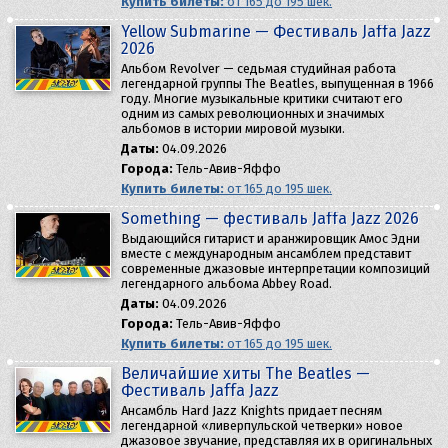
Купить билеты:
от 165 до 195 шек.
Yellow Submarine — Фестиваль Jaffa Jazz
2026
Альбом Revolver — седьмая студийная работа
легендарной группы The Beatles, выпущенная в 1966
году. Многие музыкальные критики считают его
одним из самых революционных и значимых
альбомов в истории мировой музыки.
Даты:
04.09.2026
Города:
Тель-Авив-Яффо
Купить билеты:
от 165 до 195 шек.
Something — фестиваль Jaffa Jazz 2026
Выдающийся гитарист и аранжировщик Амос Эдни
вместе с международным ансамблем представит
современные джазовые интерпретации композиций
легендарного альбома Abbey Road.
Даты:
04.09.2026
Города:
Тель-Авив-Яффо
Купить билеты:
от 165 до 195 шек.
Величайшие хиты The Beatles —
Фестиваль Jaffa Jazz
Ансамбль Hard Jazz Knights придает песням
легендарной «ливерпульской четверки» новое
джазовое звучание, представляя их в оригинальных