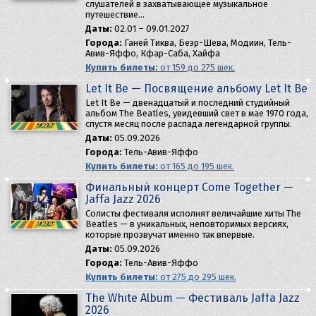
слушателей в захватывающее музыкальное
путешествие…
Даты:
02.01 – 09.01.2027
Города:
Ганей Тиква, Беэр-Шева, Модиин, Тель-
Авив-Яффо, Кфар-Саба, Хайфа
Купить билеты:
от 159 до 275 шек.
Let It Be — Посвящение альбому Let It Be
Let It Be — двенадцатый и последний студийный
альбом The Beatles, увидевший свет в мае 1970 года,
спустя месяц после распада легендарной группы.
Даты:
05.09.2026
Города:
Тель-Авив-Яффо
Купить билеты:
от 165 до 195 шек.
Финальный концерт Come Together —
Jaffa Jazz 2026
Солисты фестиваля исполнят величайшие хиты The
Beatles — в уникальных, неповторимых версиях,
которые прозвучат именно так впервые.
Даты:
05.09.2026
Города:
Тель-Авив-Яффо
Купить билеты:
от 275 до 295 шек.
The White Album — Фестиваль Jaffa Jazz
2026