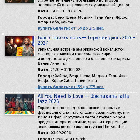
(«третье течение»), возникшего во второй
половине XX века, рождается уникальный диалог.
Даты:
29.11 – 05.12.2026
Города:
Беэр-Шева, Модиин, Тель-Авив-Яффо,
Кфар-Саба, Хайфа
Купить билеты:
от 159 до 275 шек.
Блюз сквозь ночь — Горячий джаз 2026–
2027
Уникальная встреча американской вокалистки
с завораживающим голосом Ники Харис
и лондонского джазового и блюзового гитариста
Денни Айлетта.
Даты:
24.10 – 31.10.2026
Города:
Хайфа, Беэр-Шева, Модиин, Тель-Авив-
Яффо, Кфар-Саба, Ганей Тиква
Купить билеты:
от 159 до 275 шек.
All You Need Is Love — Фестиваль Jaffa
Jazz 2026
Торжественное и вдохновляющее открытие
фестиваля станет настоящим праздником музыки.
Ирис и Офер Португали вместе с госпел-хором
представят оригинальные, яркие интерпретации
величайших песен о любви группы The Beatles.
Даты:
03.09.2026
Города:
Тель-Авив-Яффо