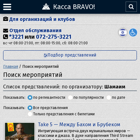
Касса BRAVO!
Для организаций и клубов
Отдел обслуживания
*3221
или
072-275-3221
вс-чт 08:00-21:00, пт: 08:00-15:00, сб: 08:00-21:00
Подбор представлений
Главная
/
Поиск мероприятий
Поиск мероприятий
Список представлений: по организатору:
Шамаим
Показывать:
по релевантности
по популярности
по дате
Показывать:
Все представления
Только представления с билетами
Take 5 — Между Бахом и Брубеком
Интригующая встреча двух музыкальных миров —
классики и джаза. В духе направления Third Stream