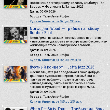
Посвящение легендарному «Белому альбому» The
Beatles — Фестиваль Jaffa Jazz 2026
Даты:
05.09.2026
Города:
Тель-Авив-Яффо
Купить билеты:
от 165 до 195 шек.
Norwegian Wood — трибьют альбому
Rubber Soul
Джон Арман представит неожиданное прочтение
и изысканные джазовые интерпретации бессмертных
композиций этого новаторского альбома. ​
Даты:
04.09.2026
Города:
Тель-Авив-Яффо
Купить билеты:
от 165 до 195 шек.
Дуэтный концерт — Jaffa Jazz 2026
Фестиваль Jaffa Jazz продолжает свою добрую
традицию дуэтных концертов. Каждый год он
приглашает публику отправиться навстречу
неизведанному, открывая творческие союзы
джазовых музыкантов из разных стран мира.
Даты:
04.09.2026
Города:
Тель-Авив-Яффо
Купить билеты:
от 185 до 215 шек.
When I'm Sixty-Four — Трибьют альбому