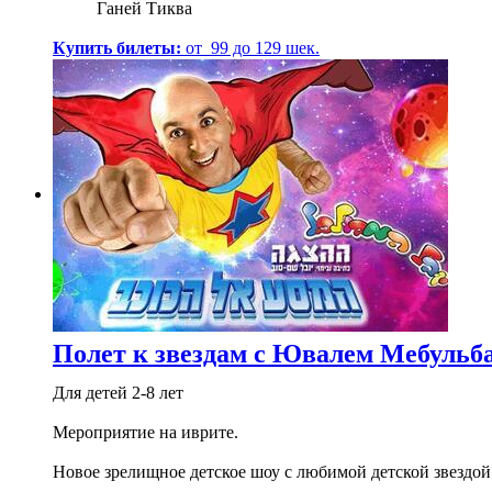
Ганей Тиква
Купить билеты:
от
99
до
129
шек.
Полет к звездам с Ювалем Мебульб
Для детей 2-8 лет
Мероприятие на иврите.
Новое зрелищное детское шоу с любимой детской звез