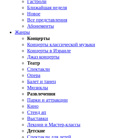
Гастроли
Ближайшая неделя
Новое
Все представления
Абонементы
Жанры
Концерты
Концерты классической музыки
Концерты в Израиле
Джаз концерты
Театр
Спектакли
Опера
Балет и танец
Мюзиклы
Развлечения
Парки и аттракции
Кино
Стенд ап
Выставки
Лекции и Мастер-классы
Детские
Спектакли для детей