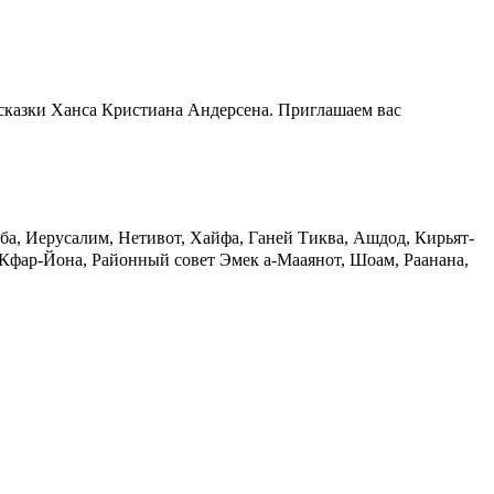
 сказки Ханса Кристиана Андерсена. Приглашаем вас
а, Иерусалим, Нетивот, Хайфа, Ганей Тиква, Ашдод, Кирьят-
Кфар-Йона, Районный совет Эмек а-Мааянот, Шоам, Раанана,