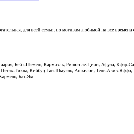
ательная, для всей семьи, по мотивам любимой на все времена
Наария, Бейт-Шемеш, Кармиэль, Ришон ле-Цион, Афула, Кфар-Саб
 Петах-Тиква, Киббуц Ган-Шмуэль, Ашкелон, Тель-Авив-Яффо, 
Кармель, Бат-Ям