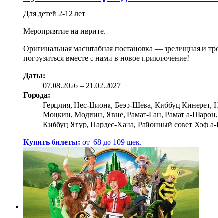
Для детей 2-12 лет
Мероприятие на иврите.
Оригинальная масштабная постановка — зрелищная и трог
погрузиться вместе с нами в новое приключение!
Даты:
07.08
.2026
–
21.02.2027
Города:
Герцлия, Нес-Циона, Беэр-Шева, Киббуц Кинерет, 
Моцкин, Модиин, Явне, Рамат-Ган, Рамат а-Шарон,
Киббуц Ягур, Пардес-Хана, Районный совет Хоф а-
Купить билеты:
от
68
до
109
шек.