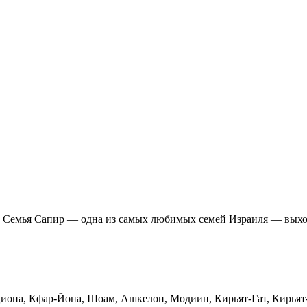
! Семья Сапир — одна из самых любимых семей Израиля — выхо
Циона, Кфар-Йона, Шоам, Ашкелон, Модиин, Кирьят-Гат, Кирьят