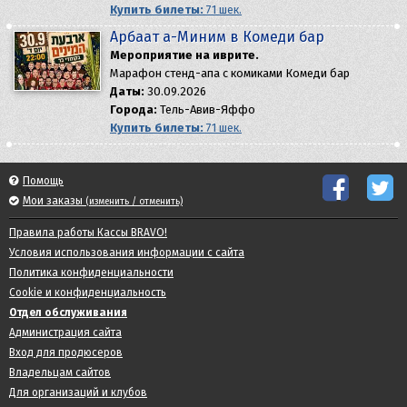
Купить билеты:
71 шек.
Арбаат а-Миним в Комеди бар
Мероприятие на иврите.
Марафон стенд-апа с комиками Комеди бар
Даты:
30.09.2026
Города:
Тель-Авив-Яффо
Купить билеты:
71 шек.
Помощь
Мои заказы
(изменить / отменить)
Правила работы Кассы BRAVO!
Условия использования информации с сайта
Политика конфиденциальности
Cookie и конфиденциальность
Отдел обслуживания
Администрация сайта
Вход для продюсеров
Владельцам сайтов
Для организаций и клубов