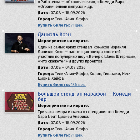
«Работенка — обхохочешься», «Комеди Бар»,
«Ограниченный выпуск» и др.
Даты:
07.08 – 18.09.2026
Города:
Тель-Авив-Яффо
Купить билеты:
71 шек.
Даниэль Коэн
Мероприятие на иврите.
Один из самых ярких стендап-комиков Израиля
Даниэль Коэн — настоящая звезда соцсетей,
участник популярных шоу «Вечер с Шаем Штерном»,
«Что скажете?» и других проектов…
Даты:
07.08 – 04.09.2026
Города:
Тель-Авив-Яффо, Холон, Гиватаим, Нес-
Циона, Хайфа
Купить билеты:
136 шек.
Большой стенд-ап марафон — Комеди
бар
Мероприятие на иврите.
Три часа юмора и смеха от стендапистов Комеди
бара Бейт Ционей Америка.
Даты:
07.08 – 18.09.2026
Города:
Тель-Авив-Яффо
Купить билеты:
71 шек.