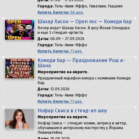
Города:
Тель-Авив-Яффо, Гиватаим, Герцлия
Купить билеты:
86 шек.
Шахар Хасон — Open mic — Комеди бар
Вечер ведет Шахар Хасон. В шоу Йохая Спондера
и еще 3 стендап-артиста.
Даты:
06.09 – 27.09.2026
Города:
Тель-Авив-Яффо
Купить билеты:
71 шек.
Комеди бар — Празднование Рош а-
Шана
Мероприятие на иврите.
Праздничный марафон юмора с комиками Комеди
бар.
Даты:
12.09.2026
Города:
Тель-Авив-Яффо
Купить билеты:
71 шек.
Нофар Свиса в стенд-ап шоу
Мероприятие на иврите.
Нофар Свиса — стендап-комик, актриса и автор,
обучавшаяся актёрскому мастерству у Йорама
Левинштейна.
Даты:
18.09.2026