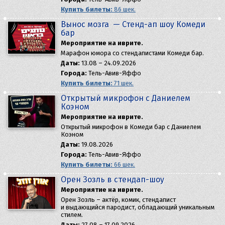
Купить билеты:
86 шек.
Вынос мозга — Стенд-ап шоу Комеди
бар
Мероприятие на иврите.
Марафон юмора со стендапистами Комеди бар.
Даты:
13.08 – 24.09.2026
Города:
Тель-Авив-Яффо
Купить билеты:
71 шек.
Открытый микрофон с Даниелем
Коэном
Мероприятие на иврите.
Открытый микрофон в Комеди бар с Даниелем
Коэном
Даты:
19.08.2026
Города:
Тель-Авив-Яффо
Купить билеты:
66 шек.
Орен Зозль в стендап-шоу
Мероприятие на иврите.
​Орен Зозль – актёр, комик, стендапист
и выдающийся пародист, обладающий уникальным
стилем.
Даты:
27.08 – 17.09.2026