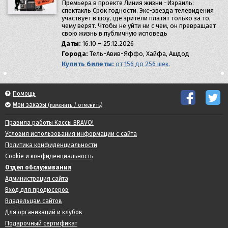
Премьера в проекте Линия жизни -Израиль:
спектакль Срок годности. Экс-звезда телевидения
участвует в шоу, где зрители платят только за то,
чему верят. Чтобы не уйти ни с чем, он превращает
свою жизнь в публичную исповедь
Даты:
16.10 – 25.12.2026
Города:
Тель-Авив-Яффо, Хайфа, Ашдод
Купить билеты:
от 156 до 256 шек.
Помощь
Мои заказы
(изменить / отменить)
Правила работы Кассы BRAVO!
Условия использования информации с сайта
Политика конфиденциальности
Cookie и конфиденциальность
Отдел обслуживания
Администрация сайта
Вход для продюсеров
Владельцам сайтов
Для организаций и клубов
Подарочный сертификат