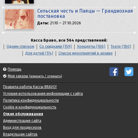
Сельская честь и Паяцы — Грандиозная
постановка
Даты:
21.10 – 27.10.2026
Касса Браво, все 564 представлений:
Одним списком
Со скидками (159)
Концерты (168)
Театр (180)
Для детей (174)
Список мероприятий в архиве
Помощь
Мои заказы
(изменить / отменить)
Правила работы Кассы BRAVO!
Условия использования информации с сайта
Политика конфиденциальности
Cookie и конфиденциальность
Отдел обслуживания
Администрация сайта
Вход для продюсеров
Владельцам сайтов