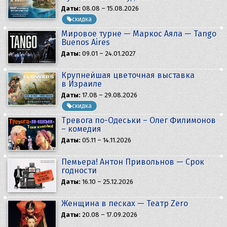
Даты:
08.08 – 15.08.2026
скидка
Мировое турне — Маркос Аяла — Tango
Buenos Aires
Даты:
09.01 – 24.01.2027
Крупнейшая цветочная выставка
в Израиле
Даты:
17.08 – 29.08.2026
скидка
Тревога по-Одеськи – Олег Филимонов
– комедия
Даты:
05.11 – 14.11.2026
Пемьера! Антон Привольнов — Срок
годности
Даты:
16.10 – 25.12.2026
Женщина в песках — Театр Zero
Даты:
20.08 – 17.09.2026