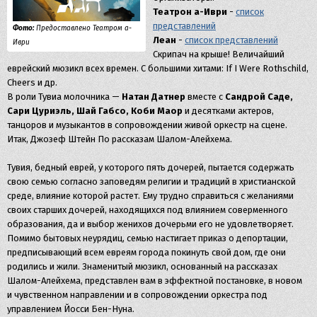
Театрон а-Иври
-
список
представлений
Фото:
Предоставлено Театром а-
Леан
-
список представлений
Иври
Скрипач на крыше! Величайший
еврейский мюзикл всех времен. С большими хитами: If I Were Rothschild,
Cheers и др.
В роли Тувиа молочника —
Натан Датнер
вместе с
Сандрой Саде,
Сари Цуриэль, Шай Габсо, Коби Маор
и десятками актеров,
танцоров и музыкантов в сопровождении живой оркестр на сцене.
Итак, Джозеф Штейн По рассказам Шалом-Алейхема.
Тувия, бедный еврей, у которого пять дочерей, пытается содержать
свою семью согласно заповедям религии и традиций в христианской
среде, влияние которой растет. Ему трудно справиться с желаниями
своих старших дочерей, находящихся под влиянием соверменного
образования, да и выбор женихов дочерьми его не удовлетворяет.
Помимо бытовых неурядиц, семью настигает приказ о депортации,
предписывающий всем евреям города покинуть свой дом, где они
родились и жили. Знаменитый мюзикл, основанный на рассказах
Шалом-Алейхема, представлен вам в эффектной постановке, в новом
и чувственном направлении и в сопровождении оркестра под
управлением Йосси Бен-Нуна.