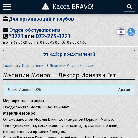
Касса BRAVO!
Для организаций и клубов
Отдел обслуживания
*3221
или
072-275-3221
вс-чт 08:00-21:00, пт: 08:00-15:00, сб: 08:00-21:00
Подбор представлений
Главная
/
Развлечения
/
Лекции и Мастер-классы
Мэрилин Монро — Лектор Йонатан Гат
Даты: 7 июля 2026
Архив
Мероприятие на иврите
Продолжительность: 1 час 30 минут
Мэрилин Монро
От амбициозной Нормы Джин до гламурной Мэрилин Монро.
Блондинка-икона, секс-символ и кинозвезда, ставшая вечным,
неподвластным времени брендом.
Лектор
Йонатан Гат
– телеведущий канала Kan 11, представляет