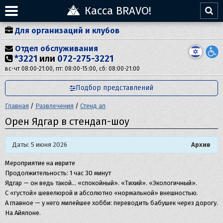
Касса BRAVO!
Для организаций и клубов
Отдел обслуживания
*3221
или
072-275-3221
вс-чт 08:00-21:00, пт: 08:00-15:00, сб: 08:00-21:00
Подбор представлений
Главная
/
Развлечения
/
Стенд ап
Орен Ядгар в стендап-шоу
Даты: 5 июня 2026
Архив
Мероприятие на иврите
Продолжительность: 1 час 30 минут
Ядгар — он ведь такой… «спокойный». «Тихий». «Экологичный».
С «густой» шевелюрой и абсолютно «нормальной» внешностью.
А главное — у него милейшее хобби: переводить бабушек через дорогу.
На Айялоне.